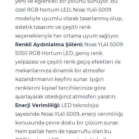
yeni ve eğlenceli bir yolunu sunuyor. Bu 
özel RGB hortum LED, Noas YL41-5009 
modeliyle uyumlu olarak tasarlanmış olup, 
estetik tasarımı ve çeşitli renk 
seçenekleriyle her ortama uyum sağlıyor.
Renkli Aydınlatma Şöleni:
 Noas YL41-5009 
5050 RGB Hortum LED, geniş renk 
yelpazesi ve çeşitli renk geçiş efektleri ile 
mekanlarınıza dinamik bir atmosfer 
kazandırmanın keyfini sunar. Işığın 
renklerini kişisel tercihlerinize göre 
ayarlayarak istediğiniz atmosferi yaratın.
Enerji Verimliliği:
 LED teknolojisi 
sayesinde Noas YL41-5009, enerji verimliliği 
konusunda çevre dostu bir çözüm sunar. 
Hem parlak hem de tasarruflu olan bu 