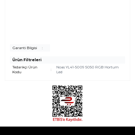
Garanti Bilgisi
:
Ürün Filtreleri
Tedarikçi Ürün
Noas YL41-5009 5050 RGB Hortum
:
Kodu
Led