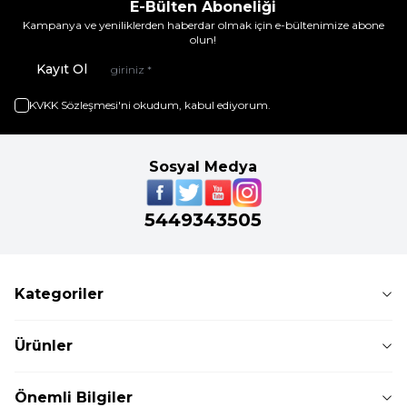
E-Bülten Aboneliği
Kampanya ve yeniliklerden haberdar olmak için e-bültenimize abone
olun!
Kayıt Ol
KVKK Sözleşmesi'ni
okudum, kabul ediyorum.
Sosyal Medya
5449343505
Kategoriler
Ürünler
Önemli Bilgiler