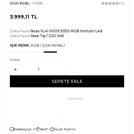
Ürün Kodu :
T2638
(0)
3.999,11
TL
SEPETE EKLE
Daha Fazla
Noas YL41-5009 5050 RGB Hortum Led
Daha Fazla
Yassı Tip / 220 Volt
IŞIK RENK:
RGB / ÇOK RENKLİ
Paket
SEPETE EKLE
Not Ekle
Koleksiyon +
Teklif +
Fiyat Alarmı