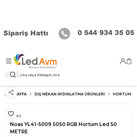
Giriş Ya
Sep
Ara
ANA SAYFA
DIŞ MEKAN AYDINLATMA ÜRÜNLERI
HORTUM L
Paylaş
Favoriye Ekle
NOAS
Noas YL41-5009 5050 RGB Hortum Led 50
METRE