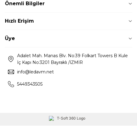
Önemli Bilgiler
Hızlı Erişim
Üye
Adalet Mah. Manas Blv. No:39 Folkart Towers B Kule
İç Kapı No:3201 Bayraklı /İZMİR
info@ledavm.net
5449343505