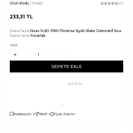
Ürün Kodu :
T2460
(0)
233,31
TL
SEPETE EKLE
Daha Fazla
Noas YL60-9160 Floransa Siyah-Bakır Dekoratif Sıva
Daha Fazla
Yuvarlak
Adet
SEPETE EKLE
Not Ekle
Koleksiyon +
Teklif +
Fiyat Alarmı