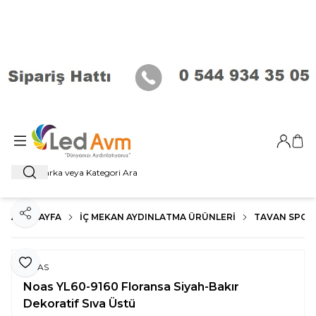
Giriş Ya
Sep
Ara
ANA SAYFA
İÇ MEKAN AYDINLATMA ÜRÜNLERI
TAVAN SPOT
Paylaş
Favoriye Ekle
NOAS
Noas YL60-9160 Floransa Siyah-Bakır
Dekoratif Sıva Üstü