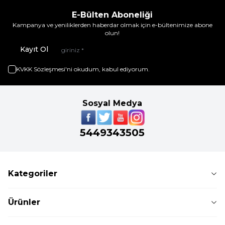
E-Bülten Aboneliği
Kampanya ve yeniliklerden haberdar olmak için e-bültenimize abone
olun!
Kayıt Ol
KVKK Sözleşmesi'ni
okudum, kabul ediyorum.
Sosyal Medya
5449343505
Kategoriler
Ürünler