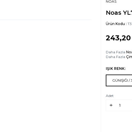
NOAS
Noas YL7
Ürün Kodu :
T3
243,20
Daha Fazla
Noa
Daha Fazla
Çim
IŞIK RENK:
GÜNIŞIĞI /
Adet