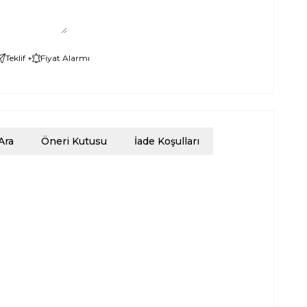
Teklif +
Fiyat Alarmı
Ara
Öneri Kutusu
İade Koşulları