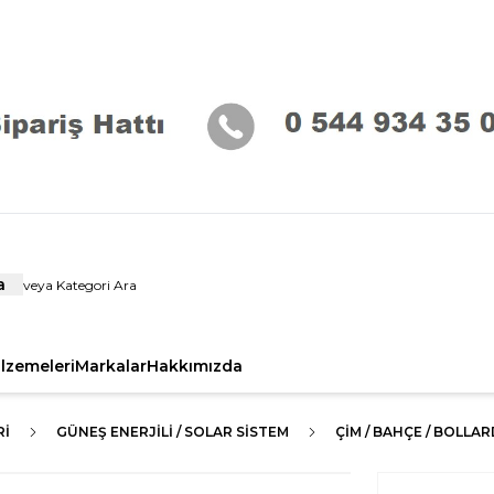
a
alzemeleri
Markalar
Hakkımızda
RI
GÜNEŞ ENERJİLİ / SOLAR SİSTEM
ÇIM / BAHÇE / BOLLAR