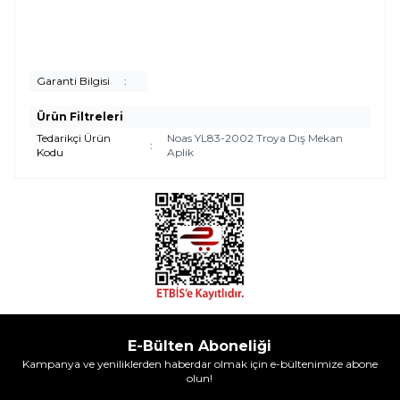
Garanti Bilgisi
:
Ürün Filtreleri
Tedarikçi Ürün
Noas YL83-2002 Troya Dış Mekan
:
Kodu
Aplik
E-Bülten Aboneliği
Kampanya ve yeniliklerden haberdar olmak için e-bültenimize abone
olun!