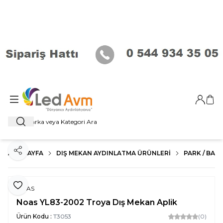
Giriş Ya
Sep
Ara
ANA SAYFA
DIŞ MEKAN AYDINLATMA ÜRÜNLERI
PARK / BAHÇ
Paylaş
Favoriye Ekle
NOAS
Noas YL83-2002 Troya Dış Mekan Aplik
Ürün Kodu :
T3053
(0)