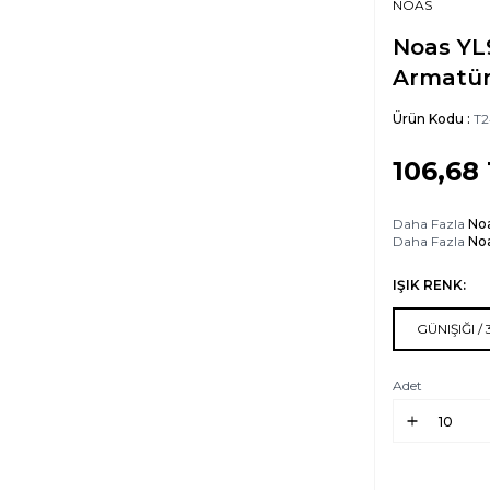
NOAS
Noas YL
Armatür
Ürün Kodu :
T2
106,68
Daha Fazla
Noa
Daha Fazla
No
IŞIK RENK:
GÜNIŞIĞI /
Adet