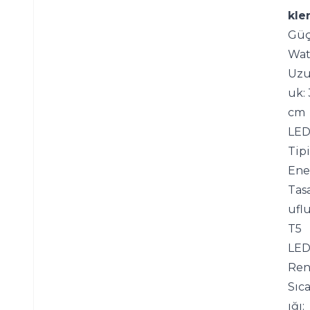
kler
Güç:
Wat
Uzu
uk: 
cm
LED
Tipi:
Ener
Tas
uflu
T5 
LE
Ren
Sıca
ığı: 