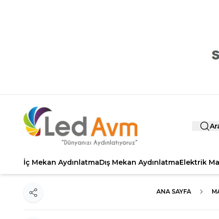
Ar
İç Mekan Aydınlatma
Dış Mekan Aydınlatma
Elektrik M
ANA SAYFA
M
Paylaş