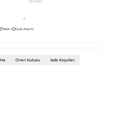
Not Ekle
Teklif +
Fiyat Alarmı
Ara
Öneri Kutusu
İade Koşulları