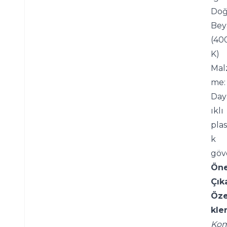
Doğa
Bey
(40
K)
Mal
me: 
Day
ıklı 
plas
k 
göv
Öne
Çıka
Öze
kler
Ko