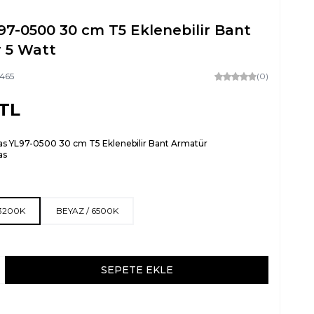
97-0500 30 cm T5 Eklenebilir Bant
 5 Watt
465
(0)
TL
s YL97-0500 30 cm T5 Eklenebilir Bant Armatür
as
 3200K
BEYAZ / 6500K
SEPETE EKLE