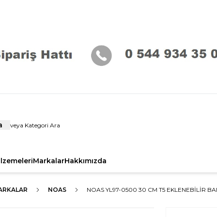
a
alzemeleri
Markalar
Hakkımızda
ARKALAR
NOAS
NOAS YL97-0500 30 CM T5 EKLENEBILIR B