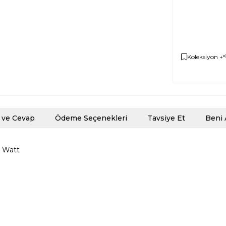
Koleksiyon +
 ve Cevap
Ödeme Seçenekleri
Tavsiye Et
Beni 
5 Watt