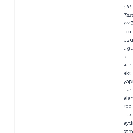
akt 
Tasa
m:
 
cm 
uzu
uğu
a 
ko
akt 
yapıs
dar 
alan
rda 
etkil
ayd
atm