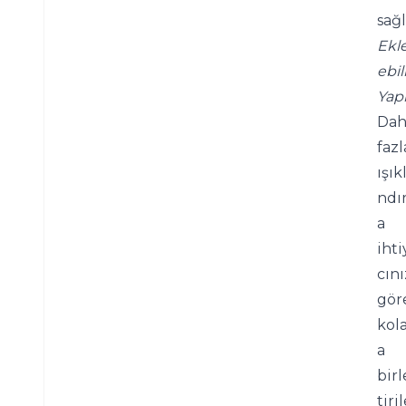
sağl
Ekl
ebili
Yapı
Dah
fazla
ışık
ndı
a 
ihti
cını
göre
kol
a 
birl
tiri