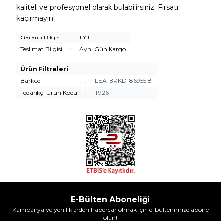
kaliteli ve profesyonel olarak bulabilirsiniz. Fırsatı
kaçırmayın!
Garanti Bilgisi
:
1 Yıl
Teslimat Bilgisi
:
Aynı Gün Kargo
Ürün Filtreleri
Barkod
:
LEA-BRKD-86955181
Tedarikçi Ürün Kodu
:
T926
E-Bülten Aboneliği
Kampanya ve yeniliklerden haberdar olmak için e-bültenimize abone
olun!