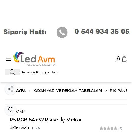
Giriş Ya
Sep
Ara
ANA SAYFA
KAYAN YAZI VE REKLAM TABELALARI
P10 PANEL
Paylaş
Favoriye Ekle
LEDAVM
P5 RGB 64x32 Piksel İç Mekan
Ürün Kodu :
T926
(0)