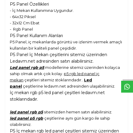
P5 Panel Özellikleri
- İç Mekan Kullanımına Uygundur.
- 64x32 Piksel
- 32x12 Cm Ebat
- Rgb Panel
P5 Panel Kullanım Alanları
P5 Panel, iç mekanlarda görüntü ve izlenim vermek amaçlı
kullanılan bir kaliteli panel çeşididir.
P5 Panel İç Mekan çeşitlerini sitemiz üzerinden
W
h
t
s
a
p
p
D
e
s
e
H
a
t
t
Ledavm.net adresinden satın alabilirsiniz.
Led panel rgb p5
modellerine sitemiz üzerinden kolayca
sahip olmak artık çok kolay.
p5 rgb led panel iç
mekan
çeşitleri sitemiz stoklarındadır..
Led
panel
çeşitlerine ledavm.net adresinden ulaşabilirsiniz.
İç mekan rgb p5 led panel çeşitleri ledavm.net
stoklarındadır.
led panel rgb p5
sitemizden hemen satın alabilirsiniz.
led panel p5 rgb
çeşitlerine aynı gün kargo ile sahip
olabilirsiniz.
P5 İç mekan rgb led panel çeşitleri sitemiz üzerinden