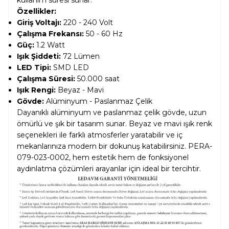
kullanım süresi sunar.
Özellikler:
Giriş Voltajı:
220 - 240 Volt
Çalışma Frekansı:
50 - 60 Hz
Güç:
1.2 Watt
Işık Şiddeti:
72 Lümen
LED Tipi:
SMD LED
Çalışma Süresi:
50.000 saat
Işık Rengi:
Beyaz - Mavi
Gövde:
Alüminyum - Paslanmaz Çelik
Dayanıklı alüminyum ve paslanmaz çelik gövde, uzun
ömürlü ve şık bir tasarım sunar. Beyaz ve mavi ışık renk
seçenekleri ile farklı atmosferler yaratabilir ve iç
mekanlarınıza modern bir dokunuş katabilirsiniz. PERA-
079-023-0002, hem estetik hem de fonksiyonel
aydınlatma çözümleri arayanlar için ideal bir tercihtir.