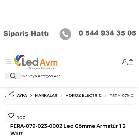
Giriş Ya
Sep
Ara
ANA SAYFA
MARKALAR
HOROZ ELECTRIC
PERA-079-023
Paylaş
Favoriye Ekle
HOROZ
PERA-079-023-0002 Led Gömme Armatür 1.2
Watt