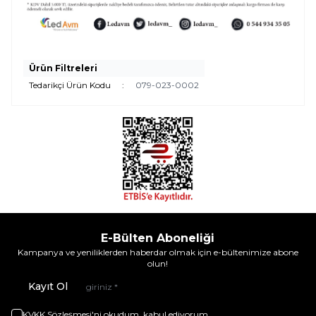
Ürün Filtreleri
Tedarikçi Ürün Kodu
:
079-023-0002
E-Bülten Aboneliği
Kampanya ve yeniliklerden haberdar olmak için e-bültenimize abone
olun!
Kayıt Ol
KVKK Sözleşmesi'ni
okudum, kabul ediyorum.