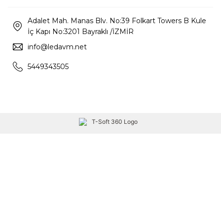
Adalet Mah. Manas Blv. No:39 Folkart Towers B Kule
İç Kapı No:3201 Bayraklı /İZMİR
info@ledavm.net
5449343505