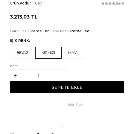
Ürün Kodu :
T1867
(0)
3.213,03
TL
SEPETE EKLE
Daha Fazla
Perde Led
Daha Fazla
Perde Led
IŞIK RENK:
BEYAZ
KIRMIZI
MAVİ
Adet
SEPETE EKLE
Not Ekle