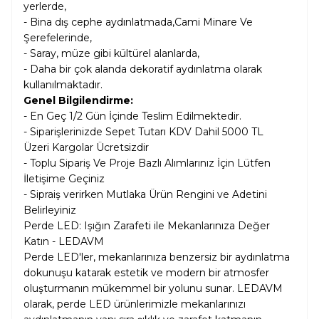
yerlerde,
- Bina dış cephe aydınlatmada,Cami Minare Ve
Şerefelerinde,
- Saray, müze gibi kültürel alanlarda,
- Daha bir çok alanda dekoratif aydınlatma olarak
kullanılmaktadır.
Genel Bilgilendirme:
- En Geç 1/2 Gün İçinde Teslim Edilmektedir.
- Siparişlerinizde Sepet Tutarı KDV Dahil
5000 TL
Üzeri Kargolar
Ücretsizdir
- Toplu Sipariş Ve Proje Bazlı Alımlarınız İçin Lütfen
İletişime Geçiniz
- Sipraiş verirken Mutlaka Ürün Rengini ve Adetini
Belirleyiniz
Perde LED: Işığın Zarafeti ile Mekanlarınıza Değer
Katın - LEDAVM
Perde LED'ler, mekanlarınıza benzersiz bir aydınlatma
dokunuşu katarak estetik ve modern bir atmosfer
oluşturmanın mükemmel bir yolunu sunar. LEDAVM
olarak, perde LED ürünlerimizle mekanlarınızı