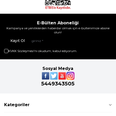
E-Bülten Aboneliği
Kampanya ve yeniliklerden haberdar olmak için e-bültenimize abone
olun!
Kayıt Ol
KVKK Sözleşmesi'ni
okudum, kabul ediyorum.
Sosyal Medya
5449343505
Kategoriler