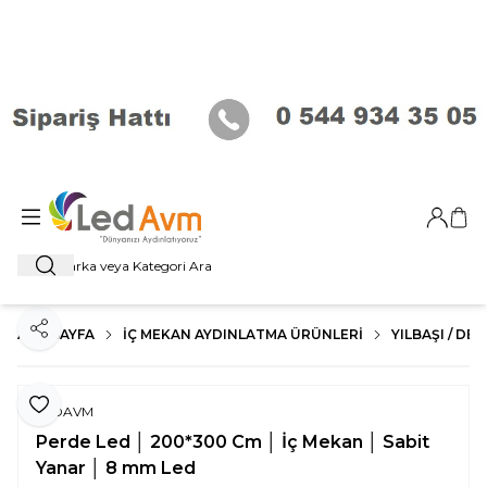
Giriş Ya
Sep
Ara
ANA SAYFA
İÇ MEKAN AYDINLATMA ÜRÜNLERI
YILBAŞI / D
Paylaş
Favoriye Ekle
LEDAVM
Perde Led │ 200*300 Cm │ İç Mekan │ Sabit
Yanar │ 8 mm Led