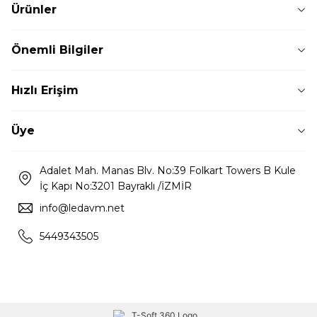
Ürünler
Önemli Bilgiler
Hızlı Erişim
Üye
Adalet Mah. Manas Blv. No:39 Folkart Towers B Kule
İç Kapı No:3201 Bayraklı /İZMİR
info@ledavm.net
5449343505