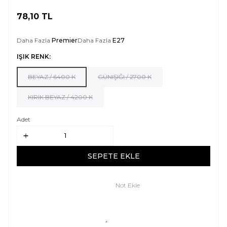
78,10
TL
SEPETE EKLE
Daha Fazla
Premier
Daha Fazla
E27
IŞIK RENK:
BEYAZ / 6400 K
GÜNIŞIĞI / 2700 K
KIRIK BEYAZ / 4200 K
Adet
SEPETE EKLE
Not Ekle