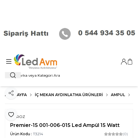
Giriş Ya
Sep
Ara
ANA SAYFA
İÇ MEKAN AYDINLATMA ÜRÜNLERI
AMPUL
E2
Paylaş
Favoriye Ekle
HOROZ
Premier-15 001-006-015 Led Ampül 15 Watt
Ürün Kodu :
T3214
(0)