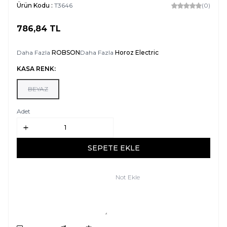
Ürün Kodu :
T3646
(0)
786,84
TL
SEPETE EKLE
Daha Fazla
ROBSON
Daha Fazla
Horoz Electric
KASA RENK:
BEYAZ
Adet
SEPETE EKLE
Not Ekle