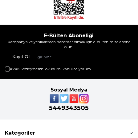
E-Bülten Aboneliği
Kampanya ve yeniliklerden haberdar olmak için e-bültenimize abone
olun!
Kayıt Ol
KVKK Sözleşmesi'ni
okudum, kabul ediyorum.
Sosyal Medya
5449343505
Kategoriler