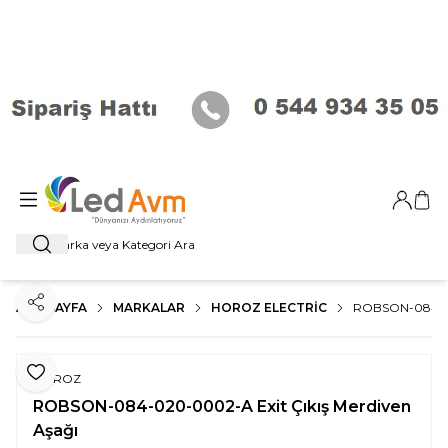
Giriş Ya
Sep
Ara
ANA SAYFA
MARKALAR
HOROZ ELECTRIC
ROBSON-084-02
Paylaş
Favoriye Ekle
HOROZ
ROBSON-084-020-0002-A Exit Çıkış Merdiven
Aşağı