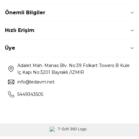
Önemli Bilgiler
Hızlı Erişim
Üye
Adalet Mah. Manas Blv. No:39 Folkart Towers B Kule
İç Kapı No:3201 Bayraklı /İZMİR
info@ledavm.net
5449343505