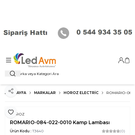
Giriş Ya
Sep
Ara
ANA SAYFA
MARKALAR
HOROZ ELECTRIC
ROMARIO-084-
Paylaş
Favoriye Ekle
HOROZ
ROMARIO-084-022-0010 Kamp Lambası
Ürün Kodu :
T3640
(0)