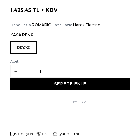
1.425,45
TL + KDV
SEPETE EKLE
Daha Fazla
ROMARIO
Daha Fazla
Horoz Electric
KASA RENK:
BEYAZ
Adet
SEPETE EKLE
Not Ekle
Koleksiyon +
Teklif +
Fiyat Alarmı