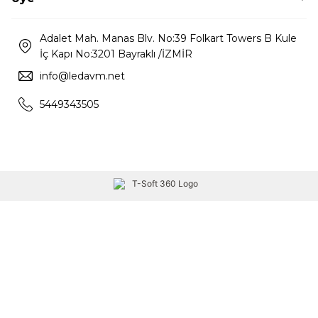
Adalet Mah. Manas Blv. No:39 Folkart Towers B Kule
İç Kapı No:3201 Bayraklı /İZMİR
info@ledavm.net
5449343505