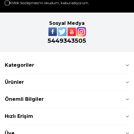
KVKK Sözleşmesi'ni
okudum, kabul ediyorum.
Sosyal Medya
5449343505
Kategoriler
Ürünler
Önemli Bilgiler
Hızlı Erişim
Üye