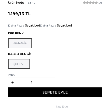
Ürün Kodu :
T3340
(0)
1.199,73
TL
SEPETE EKLE
Daha Fazla
Saçak Led
Daha Fazla
Saçak Led
IŞIK RENK:
GÜNIŞIĞI
KABLO RENGİ:
ŞEFFAF
Adet
SEPETE EKLE
Not Ekle