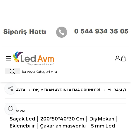
Giriş Ya
Sep
Ara
ANA SAYFA
DIŞ MEKAN AYDINLATMA ÜRÜNLERI
YILBAŞI / 
Paylaş
Favoriye Ekle
LEDAVM
Saçak Led │ 200*50*40*30 Cm │ Dış Mekan │
Eklenebilir │ Çakar animasyonlu │ 5 mm Led