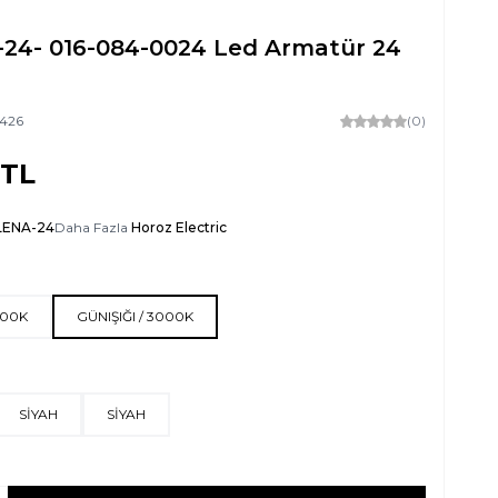
24- 016-084-0024 Led Armatür 24
426
(0)
TL
LENA-24
Daha Fazla
Horoz Electric
000K
GÜNIŞIĞI / 3000K
SİYAH
SİYAH