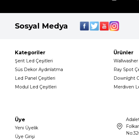
Sosyal Medya
Kategoriler
Ürünler
Şerit Led Çeşitleri
Wallwasher
Süs Dekor Aydınlatma
Ray Spot Çeş
Led Panel Çeşitleri
Downlght C
Modul Led Çeşitleri
Merdiven L
Üye
Adale
Folkar
Yeni Üyelik
No:32
Üye Girişi