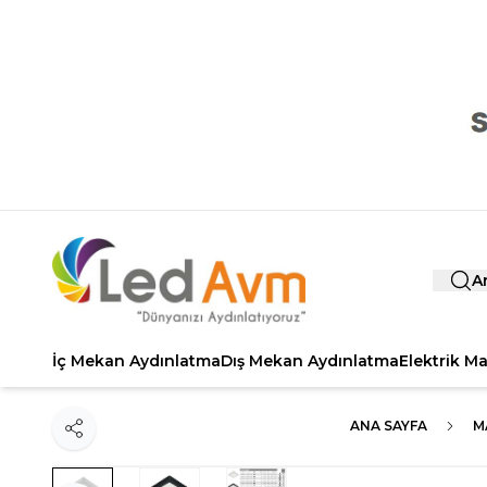
A
İç Mekan Aydınlatma
Dış Mekan Aydınlatma
Elektrik M
ANA SAYFA
M
Paylaş