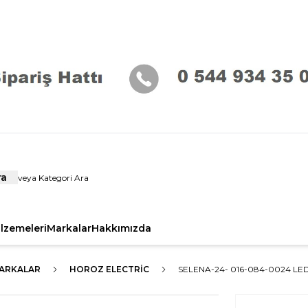
ra
alzemeleri
Markalar
Hakkımızda
ARKALAR
HOROZ ELECTRIC
SELENA-24- 016-084-0024 L