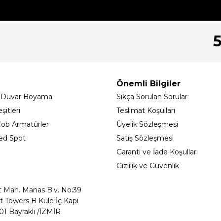
Önemli Bilgiler
 Duvar Boyama
Sıkça Sorulan Sorular
itleri
Teslimat Koşulları
ob Armatürler
Üyelik Sözleşmesi
ed Spot
Satış Sözleşmesi
Garanti ve İade Koşulları
Gizlilik ve Güvenlik
t Mah. Manas Blv. No:39
t Towers B Kule İç Kapı
01 Bayraklı /İZMİR