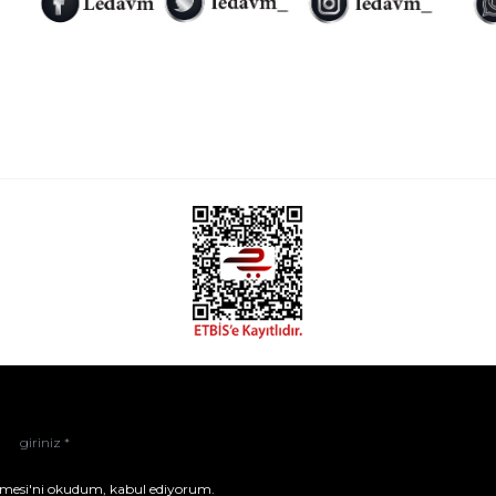
mesi'ni
okudum, kabul ediyorum.