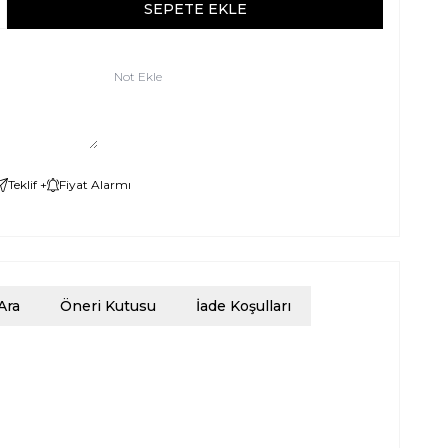
SEPETE EKLE
Not Ekle
Teklif +
Fiyat Alarmı
Ara
Öneri Kutusu
İade Koşulları