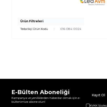
Ürün Filtreleri
Tedarikçi Ürün Kodu
:
016-084-0024
E-Bülten Aboneliği
Kayıt Ol
Kampanya ve yeniliklerden haberdar olmak için e-
bültenimize abone olun!
KVKK Sözleş