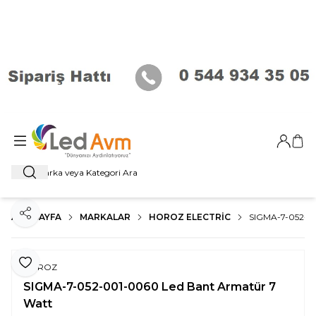
Giriş Ya
Sep
Ara
ANA SAYFA
MARKALAR
HOROZ ELECTRIC
SIGMA-7-052-
Paylaş
Favoriye Ekle
HOROZ
SIGMA-7-052-001-0060 Led Bant Armatür 7
Watt