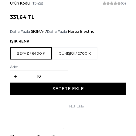
Ürün Kodu :
T3458
(0)
331,64
TL
SEPETE EKLE
Daha Fazla
SIGMA-7
Daha Fazla
Horoz Electric
IŞIK RENK:
BEYAZ / 6400 K
GÜNIŞIĞI / 2700 K
Adet
SEPETE EKLE
Not Ekle