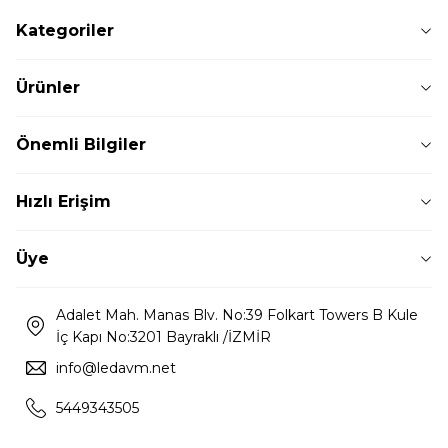
Kategoriler
Ürünler
Önemli Bilgiler
Hızlı Erişim
Üye
Adalet Mah. Manas Blv. No:39 Folkart Towers B Kule
İç Kapı No:3201 Bayraklı /İZMİR
info@ledavm.net
5449343505