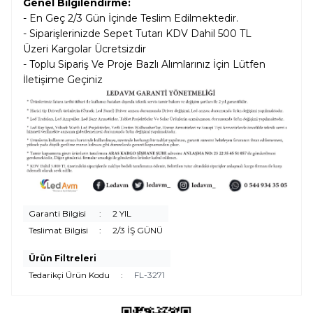
Genel Bilgilendirme:
- En Geç 2/3 Gün İçinde Teslim Edilmektedir.
- Siparişlerinizde Sepet Tutarı KDV Dahil
500 TL
Üzeri Kargolar
Ücretsizdir
- Toplu Sipariş Ve Proje Bazlı Alımlarınız İçin Lütfen
İletişime Geçiniz
Garanti Bilgisi
:
2 YIL
Teslimat Bilgisi
:
2/3 İŞ GÜNÜ
Ürün Filtreleri
Tedarikçi Ürün Kodu
:
FL-3271