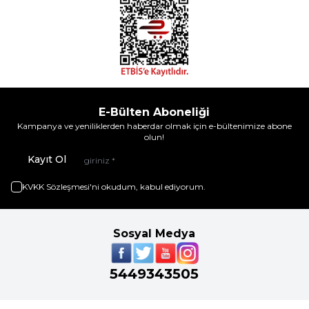
E-Bülten Aboneliği
Kampanya ve yeniliklerden haberdar olmak için e-bültenimize abone
olun!
Kayıt Ol
KVKK Sözleşmesi'ni
okudum, kabul ediyorum.
Sosyal Medya
5449343505