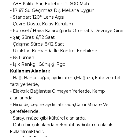
- A++ Kalite Sarj Edilebilir Pil 600
Mah
- İP 67 Su Geçirmez Dış Mekana Uygun
- Standart 120° Lens Açısı
- Çevre Dostu, Kolay Kurulum
- Fotosel / Hava Karardığında Otomatik Devreye Girer
- Şarj Süresi 6/12 Saat
- Çalışma Süresi 8/12 Saat
- Uzaktan Kumanda İle Kontrol Edebilme
- 65 Lümen
- Işık Renkgi: Günışığı,Rgb
Kullanım Alanları:
- Bağ, Bahçe, ağaç aydınlatma,Mağaza, kafe ve otel
tarzı yerlerde,
- Elektrik Bağlantısı Olmayan Yerlerde, Kamp
alanlarında
- Bina dış cephe aydınlatmada,Cami Minare Ve
Şerefelerinde,
- Saray, müze gibi kültürel alanlarda,
- Daha bir çok alanda dekoratif aydınlatma olarak
kullanılmaktadır.