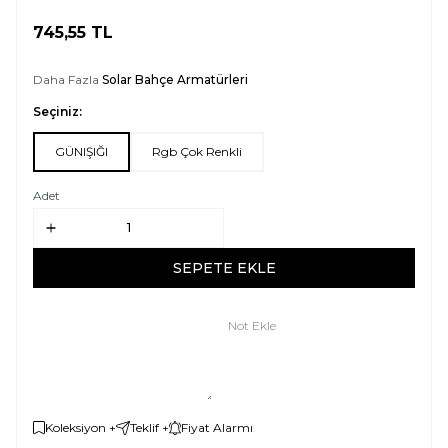
745,55
TL
SEPETE EKLE
Daha Fazla
Solar Bahçe Armatürleri
Seçiniz:
GÜNIŞIĞI
Rgb Çok Renkli
Adet
SEPETE EKLE
Not Ekle
Koleksiyon +
Teklif +
Fiyat Alarmı