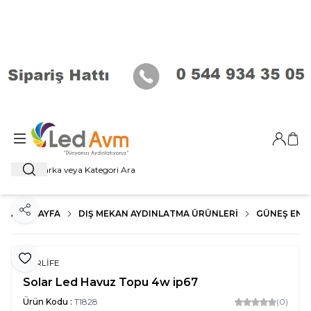
Giriş Ya
Sep
Ara
ANA SAYFA
DIŞ MEKAN AYDINLATMA ÜRÜNLERI
GÜNEŞ ENER
Paylaş
Favoriye Ekle
FORLİFE
Solar Led Havuz Topu 4w ip67
Ürün Kodu :
T1828
(0)