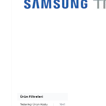
Ürün Filtreleri
Tedarikçi Ürün Kodu
:
1641