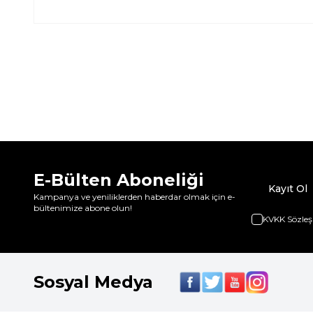
E-Bülten Aboneliği
Kayıt Ol
Kampanya ve yeniliklerden haberdar olmak için e-
bültenimize abone olun!
KVKK Sözleş
Sosyal Medya