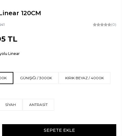
 Linear 120CM
641
(0)
95
TL
yolu Linear
500K
GÜNIŞIĞI / 3000K
KIRIK BEYAZ / 4000K
SİYAH
ANTRASİT
SEPETE EKLE