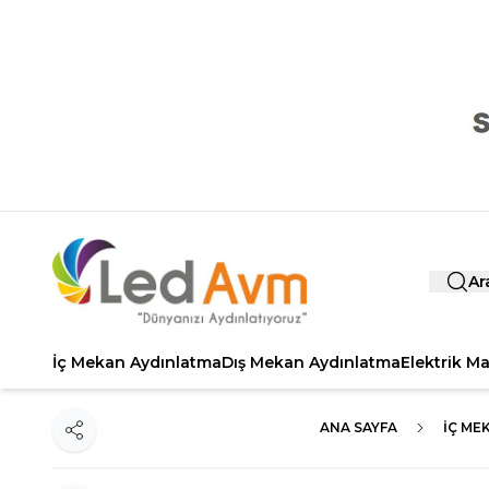
Ar
İç Mekan Aydınlatma
Dış Mekan Aydınlatma
Elektrik M
ANA SAYFA
İÇ ME
Paylaş