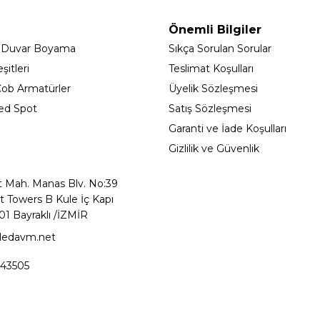
Önemli Bilgiler
 Duvar Boyama
Sıkça Sorulan Sorular
itleri
Teslimat Koşulları
ob Armatürler
Üyelik Sözleşmesi
ed Spot
Satış Sözleşmesi
Garanti ve İade Koşulları
Gizlilik ve Güvenlik
t Mah. Manas Blv. No:39
t Towers B Kule İç Kapı
01 Bayraklı /İZMİR
ledavm.net
43505