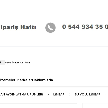
a
alzemeleri
Markalar
Hakkımızda
KAN AYDINLATMA ÜRÜNLERI
LİNEAR
SU YOLU LINEAR