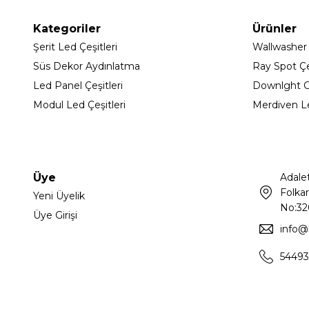
Kategoriler
Ürünler
Şerit Led Çeşitleri
Wallwasher
Süs Dekor Aydınlatma
Ray Spot Çeş
Led Panel Çeşitleri
Downlght C
Modul Led Çeşitleri
Merdiven L
Üye
Adale
Folkar
Yeni Üyelik
No:32
Üye Girişi
info@
54493