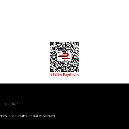
mesi'ni
okudum, kabul ediyorum.