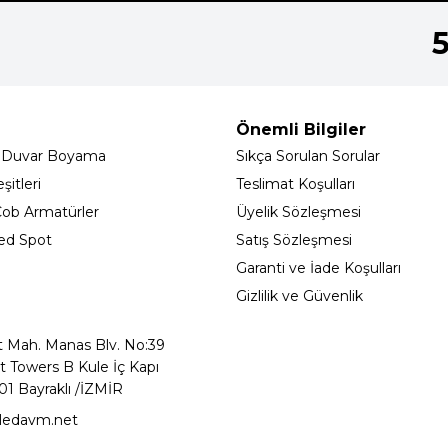
Önemli Bilgiler
 Duvar Boyama
Sıkça Sorulan Sorular
itleri
Teslimat Koşulları
ob Armatürler
Üyelik Sözleşmesi
ed Spot
Satış Sözleşmesi
Garanti ve İade Koşulları
Gizlilik ve Güvenlik
t Mah. Manas Blv. No:39
t Towers B Kule İç Kapı
01 Bayraklı /İZMİR
ledavm.net