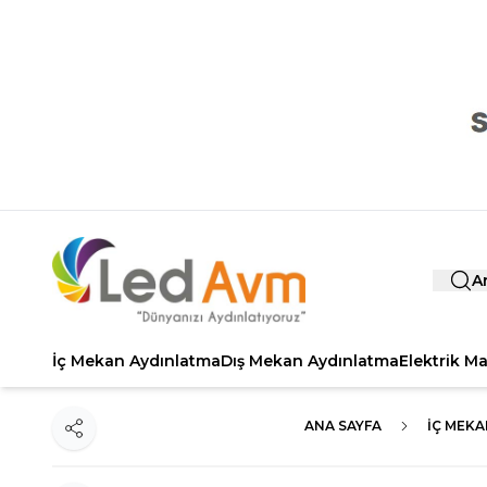
A
İç Mekan Aydınlatma
Dış Mekan Aydınlatma
Elektrik M
ANA SAYFA
İÇ MEKA
Paylaş