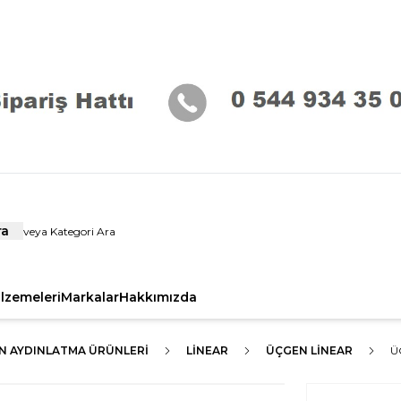
ra
alzemeleri
Markalar
Hakkımızda
N AYDINLATMA ÜRÜNLERI
LİNEAR
ÜÇGEN LINEAR
Ü