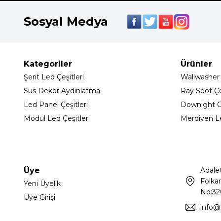
Sosyal Medya
Kategoriler
Ürünler
Şerit Led Çeşitleri
Wallwasher
Süs Dekor Aydınlatma
Ray Spot Çeş
Led Panel Çeşitleri
Downlght C
Modul Led Çeşitleri
Merdiven L
Üye
Adale
Folkar
Yeni Üyelik
No:32
Üye Girişi
info@