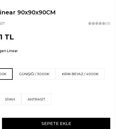
inear 90x90x90CM
627
(0)
1
TL
gen Linear
500K
GÜNIŞIĞI / 3000K
KIRIK BEYAZ / 4000K
SİYAH
ANTRASİT
SEPETE EKLE