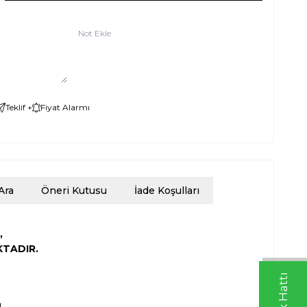
Not Ekle
Teklif +
Fiyat Alarmı
Ara
Öneri Kutusu
İade Koşulları
,
KTADIR.