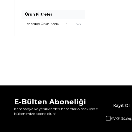
Ürün Filtreleri
Tedarikçi Ürün Kodu
:
1627
E-Bülten Aboneliği
Kayıt Ol
Kampanya ve yeniliklerden haberdar olmak için e-
bültenimize abone olun!
KVKK Sözleş