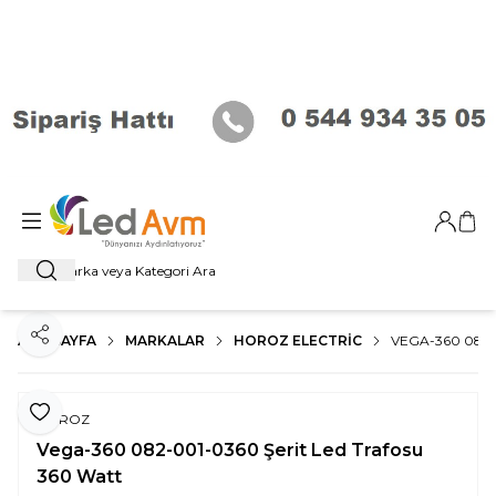
Giriş Ya
Sep
Ara
ANA SAYFA
MARKALAR
HOROZ ELECTRIC
VEGA-360 082-
Paylaş
Favoriye Ekle
HOROZ
Vega-360 082-001-0360 Şerit Led Trafosu
360 Watt