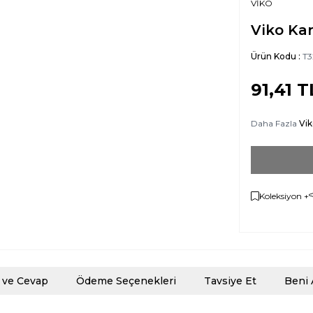
VİKO
Viko Kar
Ürün Kodu :
T3
91,41
T
Daha Fazla
Vik
Koleksiyon +
 ve Cevap
Ödeme Seçenekleri
Tavsiye Et
Beni 