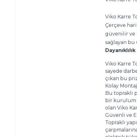
Viko Karre To
Çerçeve hari
güvenilir ve
sağlayan bu ü
Dayanıklılık
Viko Karre To
sayede darbel
çıkan bu priz
Kolay Montaj
Bu topraklı p
bir kurulum
olan Viko Kar
Güvenli ve E
Topraklı yapı
çarpmalarına