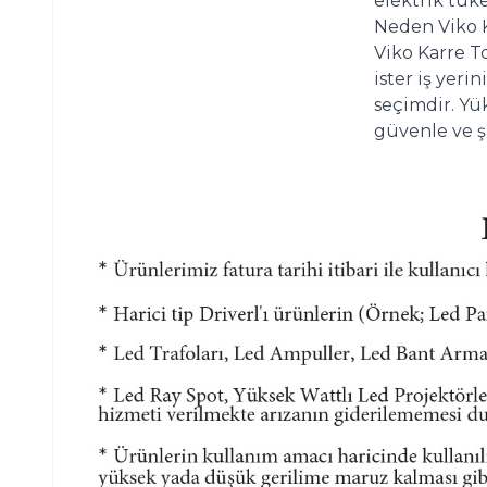
elektrik tük
Neden Viko K
Viko Karre To
ister iş yeri
seçimdir. Yük
güvenle ve ş