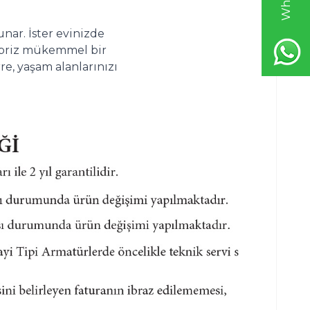
nar. İster evinizde 
u priz mükemmel bir 
e, yaşam alanlarınızı 