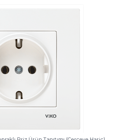
opraklı Priz Ürün Tanıtımı (Çerçeve Hariç)