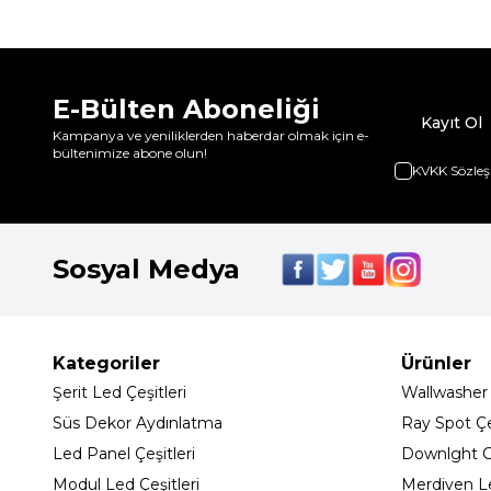
E-Bülten Aboneliği
Kayıt Ol
Kampanya ve yeniliklerden haberdar olmak için e-
bültenimize abone olun!
KVKK Sözleş
Sosyal Medya
Kategoriler
Ürünler
Şerit Led Çeşitleri
Wallwasher
Süs Dekor Aydınlatma
Ray Spot Çeş
Led Panel Çeşitleri
Downlght C
Modul Led Çeşitleri
Merdiven L