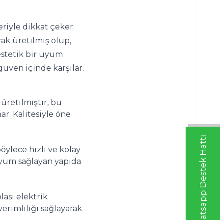
riyle dikkat çeker. 
ak üretilmiş olup, 
stetik bir uyum 
güven içinde karşılar.
retilmiştir, bu 
r. Kalitesiyle öne 
Whatsapp Destek Hattı
öylece hızlı ve kolay 
um sağlayan yapıda 
ası elektrik 
rimliliği sağlayarak 