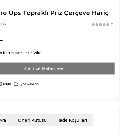
re Ups Topraklı Priz Çerçeve Hariç
256
(0)
L
o Karre
Daha Fazla
Viko
Gelince Haber Ver
Teklif +
Fiyat Alarmı
Ara
Öneri Kutusu
İade Koşulları