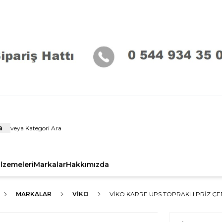
a
alzemeleri
Markalar
Hakkımızda
MARKALAR
VIKO
VIKO KARRE UPS TOPRAKLI PRIZ Ç