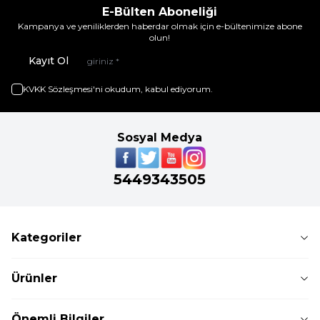
E-Bülten Aboneliği
Kampanya ve yeniliklerden haberdar olmak için e-bültenimize abone
olun!
Kayıt Ol
KVKK Sözleşmesi'ni
okudum, kabul ediyorum.
Sosyal Medya
5449343505
Kategoriler
Ürünler
Önemli Bilgiler