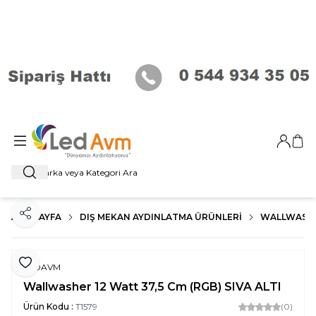
Giriş Ya
Sep
Ara
ANA SAYFA
DIŞ MEKAN AYDINLATMA ÜRÜNLERI
WALLWASHER
Paylaş
Favoriye Ekle
LEDAVM
Wallwasher 12 Watt 37,5 Cm (RGB) SIVA ALTI
Ürün Kodu :
T1579
(0)