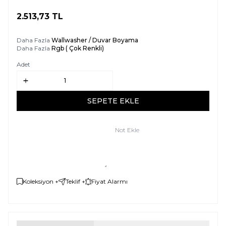
2.513,73
TL
SEPETE EKLE
Daha Fazla
Wallwasher / Duvar Boyama
Daha Fazla
Rgb ( Çok Renkli)
Adet
SEPETE EKLE
Not Ekle
Koleksiyon +
Teklif +
Fiyat Alarmı