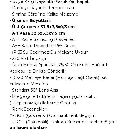
- Uv'ye Karşı Dayanıklı Plastik Yan Kapak
- Darbeye dayanıklı temperli cam
- Sınıfına Göre 1nci Kalite Malzeme
-
Ürünün Boyutları;
-
Üst Çerçeve 37,5x7,5x0,3 cm
-
Alt Kasa 32,5x5,3x7,5 cm
- A++ Kalite Samsung Power led
- A++ Kalite Powerlüx IP65 Driver
- İP 65 Su Geçirmez Dış Mekana Uygun
- 220 Volt İle Çalışır
- Ürün Montaj Aparatları, 25/30 Cm Enerji Bağlantı
Kablosu İle Birlikte Gönderilir
- 10/20 Metreye Kadar (Montaja Bağlı Olarak) Işık
Yükselme Mesafesi
- Standart 30° Lens Açısı
- İsteğe göre farklı lens ° açısı uygulanabilir,
(Talepleriniz için İletişime Geçiniz)
- Renk Seçenekleri :
A- RGB (Çok renkli) Otomatik renk değişimi
B-
RGB (Çok renkli) Uzaktan Kumandalı renk değişimi
Kullanım Alanları: