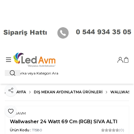
Giriş Ya
Sep
Ara
ANA SAYFA
DIŞ MEKAN AYDINLATMA ÜRÜNLERI
WALLWASHER
Paylaş
Favoriye Ekle
LEDAVM
Wallwasher 24 Watt 69 Cm (RGB) SIVA ALTI
Ürün Kodu :
T1580
(0)