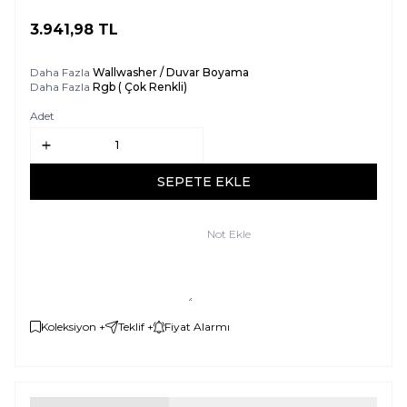
3.941,98
TL
SEPETE EKLE
Daha Fazla
Wallwasher / Duvar Boyama
Daha Fazla
Rgb ( Çok Renkli)
Adet
SEPETE EKLE
Not Ekle
Koleksiyon +
Teklif +
Fiyat Alarmı