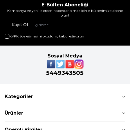
E-Bülten Aboneliği
Kampanya ve yeniliklerden haberdar olmak için e-bültenimize abone
olun!
Kayıt Ol
KVKK Sözleşmesi'ni
okudum, kabul ediyorum.
Sosyal Medya
5449343505
Kategoriler
Ürünler
Önemli Bilgiler