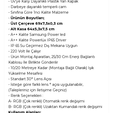
- Uv'ye Karşı Dayanıklı Plastik Yan Kapak
- Darbeye dayanıklı temperli cam
- Sınıfına Göre 1nci Kalite Malzeme
-
Ürünün Boyutları;
-
Üst Çerçeve 69x7,5x0,3 cm
-
Alt Kasa 64x5,3x7,5 cm
- A++ Kalite Samsung Power led
- A++ Kalite Powerlüx IP65 Driver
- İP 65 Su Geçirmez Dış Mekana Uygun
- 220 Volt İle Çalışır
- Ürün Montaj Aparatları, 25/30 Cm Enerji Bağlantı
Kablosu İle Birlikte Gönderilir
- 10/20 Metreye Kadar (Montaja Bağlı Olarak) Işık
Yükselme Mesafesi
- Standart 30° Lens Açısı
- İsteğe göre farklı lens ° açısı uygulanabilir,
(Talepleriniz için İletişime Geçiniz)
- Renk Seçenekleri :
A- RGB (Çok renkli) Otomatik renk değişimi
B-
RGB (Çok renkli) Uzaktan Kumandalı renk değişimi
Kullanım Alanları: