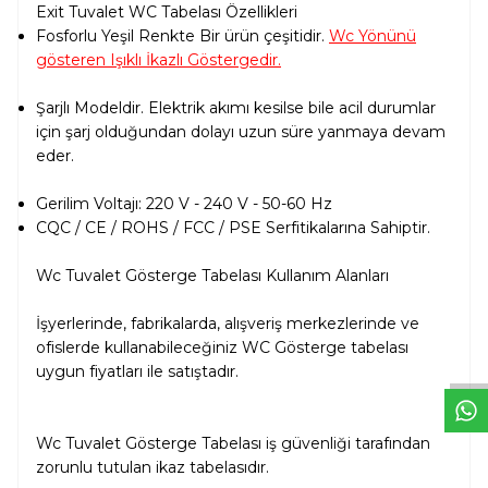
Exit Tuvalet WC Tabelası Özellikleri
Fosforlu Yeşil Renkte Bir ürün çeşitidir.
Wc Yönünü
gösteren Işıklı İkazlı Göstergedir.
Şarjlı Modeldir. Elektrik akımı kesilse bile acil durumlar
için şarj olduğundan dolayı uzun süre yanmaya devam
eder.
Gerilim Voltajı: 220 V - 240 V - 50-60 Hz
CQC / CE / ROHS / FCC / PSE Serfitikalarına Sahiptir.
Wc Tuvalet Gösterge Tabelası Kullanım Alanları
W
h
t
s
a
p
p
D
e
s
e
H
a
t
t
İşyerlerinde, fabrikalarda, alışveriş merkezlerinde ve
ofislerde kullanabileceğiniz WC Gösterge tabelası
uygun fiyatları ile satıştadır.
Wc Tuvalet Gösterge Tabelası iş güvenliği tarafından
zorunlu tutulan ikaz tabelasıdır.