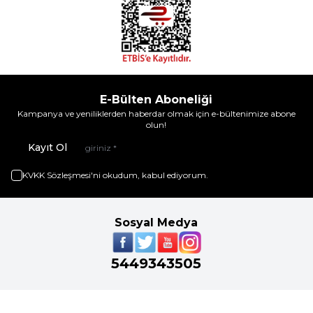
E-Bülten Aboneliği
Kampanya ve yeniliklerden haberdar olmak için e-bültenimize abone
olun!
Kayıt Ol
KVKK Sözleşmesi'ni
okudum, kabul ediyorum.
Sosyal Medya
5449343505