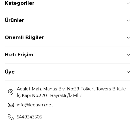
Kategoriler
Ürünler
Önemli Bilgiler
Hızlı Erişim
Üye
Adalet Mah. Manas Blv. No:39 Folkart Towers B Kule
İç Kapı No:3201 Bayraklı /İZMİR
info@ledavm.net
5449343505