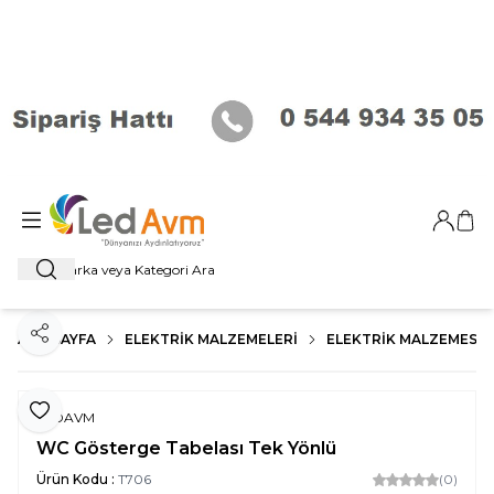
Giriş Ya
Sep
Ara
ANA SAYFA
ELEKTRIK MALZEMELERI
ELEKTRIK MALZEMESI
Paylaş
Favoriye Ekle
LEDAVM
WC Gösterge Tabelası Tek Yönlü
Ürün Kodu :
T706
(0)