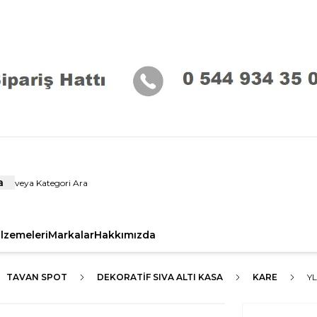
a
alzemeleri
Markalar
Hakkımızda
TAVAN SPOT
DEKORATIF SIVA ALTI KASA
KARE
Y