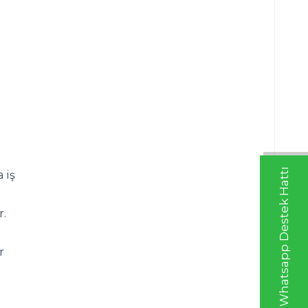
Whatsapp Destek Hattı
iş 
r.
 