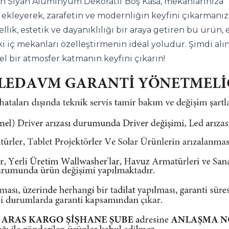
 Siyah Alüminyum Dekoratif Boş Kasa, mekanlarınıza 
ekleyerek, zarafetin ve modernliğin keyfini çıkarmanızı
llik, estetik ve dayanıklılığı bir araya getiren bu ürün, e
ki iç mekanları özelleştirmenin ideal yoludur. Şimdi alın
l bir atmosfer katmanın keyfini çıkarın!