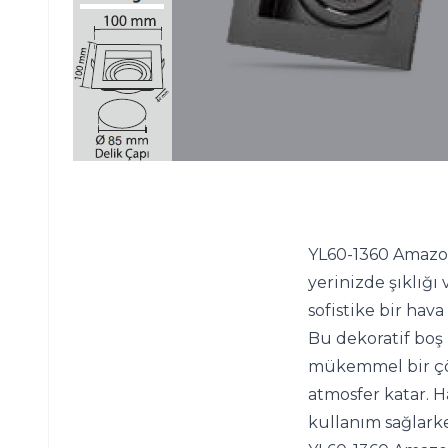
YL60-1360 Amazon
yerinizde şıklığı 
sofistike bir hav
Bu dekoratif boş k
mükemmel bir çözü
atmosfer katar. 
kullanım sağlarke