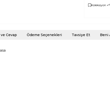
Koleksiyon +
 ve Cevap
Ödeme Seçenekleri
Tavsiye Et
Beni 
asa