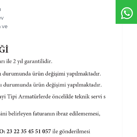
 
v 
 ve 