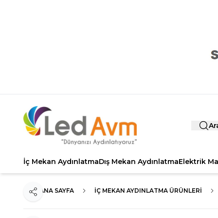
Ar
İç Mekan Aydınlatma
Dış Mekan Aydınlatma
Elektrik M
ANA SAYFA
İÇ MEKAN AYDINLATMA ÜRÜNLERI
Paylaş