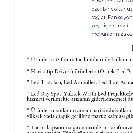
YL60-1360 Amazon
özel bir dokunuş 
sağlar. Fonksiyone
veya iş yerinizde
mekanlarınıza öze