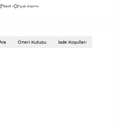
Teklif +
Fiyat Alarmı
Ara
Öneri Kutusu
İade Koşulları