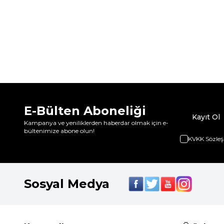
E-Bülten Aboneliği
Kayıt Ol
Kampanya ve yeniliklerden haberdar olmak için e-
bültenimize abone olun!
KVKK Sözleş
Sosyal Medya