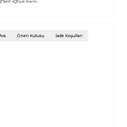
Teklif +
Fiyat Alarmı
Ara
Öneri Kutusu
İade Koşulları