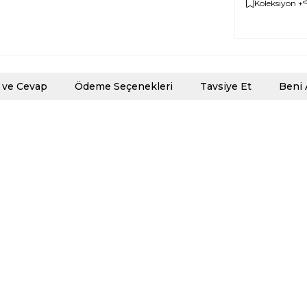
Koleksiyon +
 ve Cevap
Ödeme Seçenekleri
Tavsiye Et
Beni 