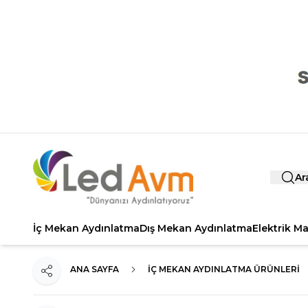
Ar
İç Mekan Aydınlatma
Dış Mekan Aydınlatma
Elektrik M
ANA SAYFA
İÇ MEKAN AYDINLATMA ÜRÜNLERI
Paylaş