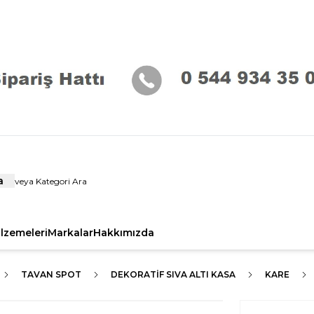
a
alzemeleri
Markalar
Hakkımızda
TAVAN SPOT
DEKORATIF SIVA ALTI KASA
KARE