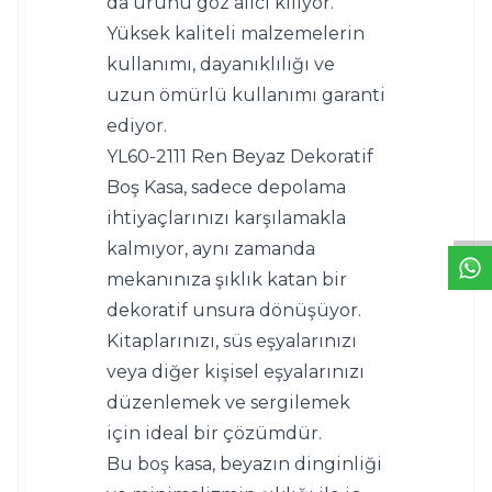
da ürünü göz alıcı kılıyor. 
Yüksek kaliteli malzemelerin 
kullanımı, dayanıklılığı ve 
uzun ömürlü kullanımı garanti 
ediyor.
W
h
t
s
a
p
p
D
e
s
e
H
a
t
t
YL60-2111 Ren Beyaz Dekoratif 
Boş Kasa, sadece depolama 
ihtiyaçlarınızı karşılamakla 
kalmıyor, aynı zamanda 
mekanınıza şıklık katan bir 
dekoratif unsura dönüşüyor. 
Kitaplarınızı, süs eşyalarınızı 
veya diğer kişisel eşyalarınızı 
düzenlemek ve sergilemek 
için ideal bir çözümdür.
Bu boş kasa, beyazın dinginliği 