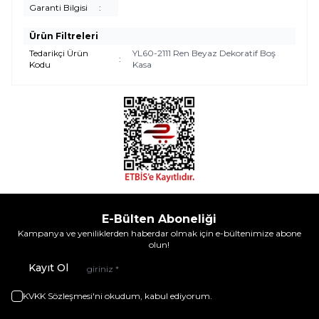
Garanti Bilgisi
:
Ürün Filtreleri
Tedarikçi Ürün
YL60-2111 Ren Beyaz Dekoratif Boş
:
Kodu
Kasa
E-Bülten Aboneliği
Kampanya ve yeniliklerden haberdar olmak için e-bültenimize abone
olun!
Kayıt Ol
KVKK Sözleşmesi'ni
okudum, kabul ediyorum.