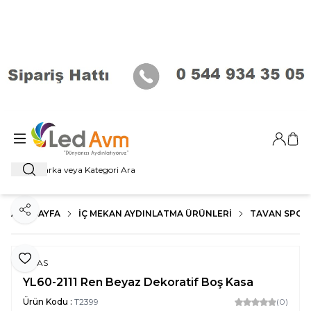
Giriş Ya
Sep
Ara
ANA SAYFA
İÇ MEKAN AYDINLATMA ÜRÜNLERI
TAVAN SPOT
Paylaş
Favoriye Ekle
NOAS
YL60-2111 Ren Beyaz Dekoratif Boş Kasa
Ürün Kodu :
T2399
(0)