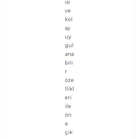
ısı 
ve 
kol
ay 
uy
gul
ana
bili
r 
öze
llikl
eri 
ile 
ön
e 
çık