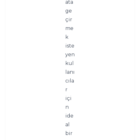
ata 
ge
çir
me
k 
iste
yen 
kul
lanı
cıla
r 
içi
n 
ide
al 
bir 