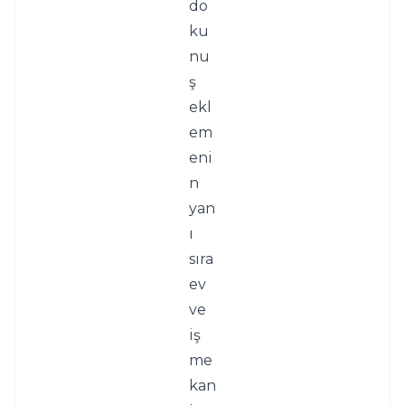
do
ku
nu
ş 
ekl
em
eni
n 
yan
ı 
sıra 
ev 
ve 
iş 
me
kan