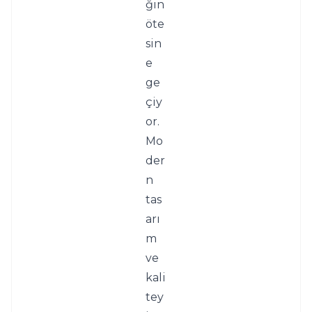
ğın 
öte
sin
e 
ge
çiy
or. 
Mo
der
n 
tas
arı
m 
ve 
kali
tey