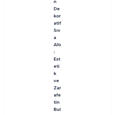
n 
De
kor
atif 
Sıv
a 
Altı
: 
Est
eti
k 
ve 
Zar
afe
tin 
Bul