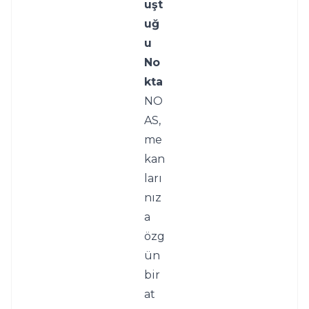
uşt
uğ
u 
No
kta
NO
AS, 
me
kan
ları
nız
a 
özg
ün 
bir 
at