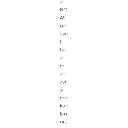
ar. 
NO
AS'
un 
öze
l 
tas
arı
m 
anl
ayı
şı, 
me
kan
ları
nız