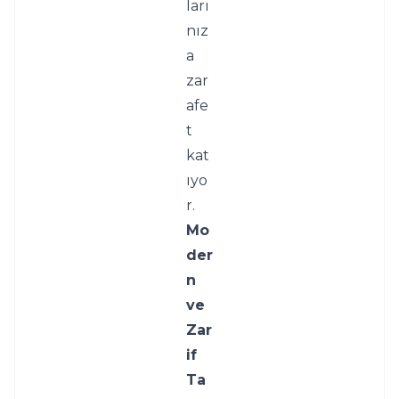
ları
nız
a 
zar
afe
t 
kat
ıyo
r.
Mo
der
n 
ve 
Zar
if 
Ta