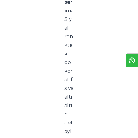
sar
ım:
Siy
ah 
W
h
t
s
a
p
p
D
e
s
e
H
a
t
t
ren
kte
ki 
de
kor
atif 
sıva 
altı, 
altı
n 
det
ayl