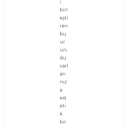
i 
birl
eşti
ren 
bu 
ür
ün, 
du
varl
arı
nız
a 
est
eti
k 
bir 