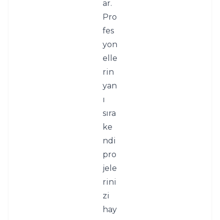
ar. 
Pro
fes
yon
elle
rin 
yan
ı 
sıra 
ke
ndi 
pro
jele
rini
zi 
hay