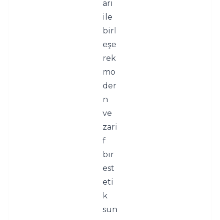
arı 
ile 
birl
eşe
rek 
mo
der
n 
ve 
zari
f 
bir 
est
eti
k 
sun