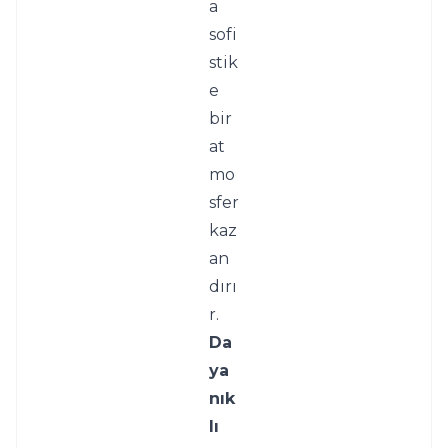
a 
sofi
stik
e 
bir 
at
mo
sfer 
kaz
an
dırı
r.
Da
ya
nık
lı 