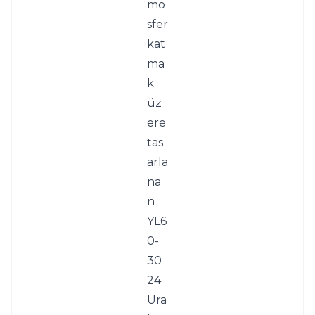
mo
sfer 
kat
ma
k 
üz
ere 
tas
arla
na
n 
YL6
0-
30
24 
Ura