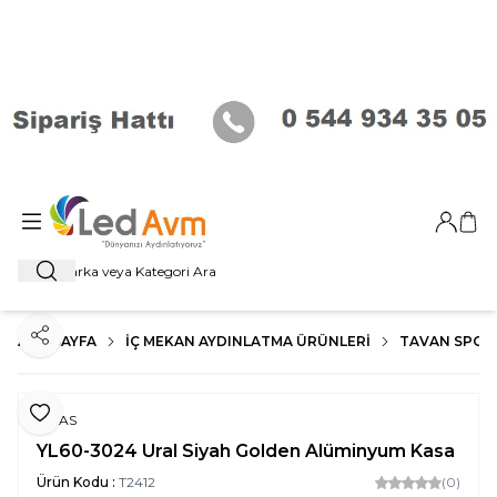
Giriş Ya
Sep
Ara
ANA SAYFA
İÇ MEKAN AYDINLATMA ÜRÜNLERI
TAVAN SPOT
Paylaş
Favoriye Ekle
NOAS
YL60-3024 Ural Siyah Golden Alüminyum Kasa
Ürün Kodu :
T2412
(0)