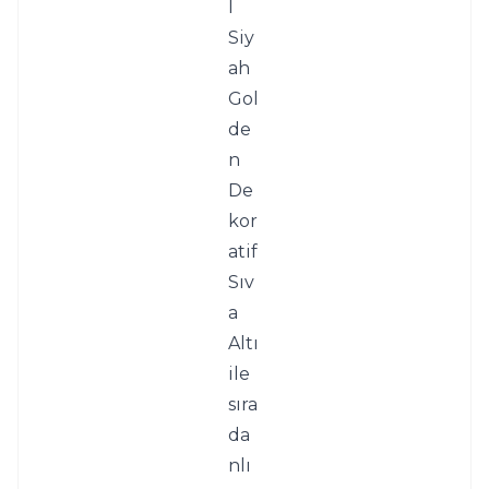
l 
Siy
ah 
Gol
de
n 
De
kor
atif 
Sıv
a 
Altı 
ile 
sıra
da
nlı