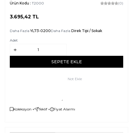
Ürün Kodu :
T2000
(0)
3.695,42
TL
SEPETE EKLE
Daha Fazla
YL73-0200
Daha Fazla
Direk Tipi / Sokak
Adet
SEPETE EKLE
Not Ekle
Koleksiyon +
Teklif +
Fiyat Alarmı