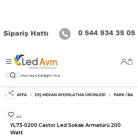
Giriş Ya
Sep
Ara
ANA SAYFA
DIŞ MEKAN AYDINLATMA ÜRÜNLERI
PARK / BAHÇ
Paylaş
Favoriye Ekle
NOAS
YL73-0200 Castor Led Sokak Armatürü 200
Watt