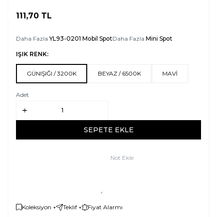
111,70
TL
SEPETE EKLE
Daha Fazla
YL93-0201 Mobil Spot
Daha Fazla
Mini Spot
IŞIK RENK:
GÜNIŞIĞI / 3200K
BEYAZ / 6500K
MAVİ
Adet
SEPETE EKLE
Not Ekle
Koleksiyon +
Teklif +
Fiyat Alarmı