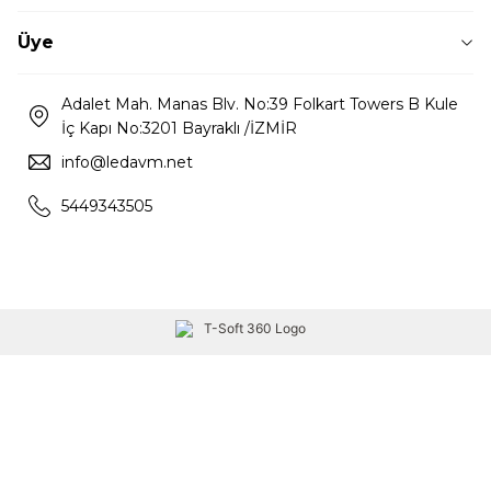
Üye
Adalet Mah. Manas Blv. No:39 Folkart Towers B Kule
İç Kapı No:3201 Bayraklı /İZMİR
info@ledavm.net
5449343505