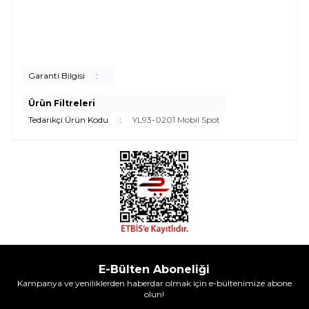
Garanti Bilgisi
:
Ürün Filtreleri
Tedarikçi Ürün Kodu
:
YL93-0201 Mobil Spot
E-Bülten Aboneliği
Kampanya ve yeniliklerden haberdar olmak için e-bültenimize abone
olun!