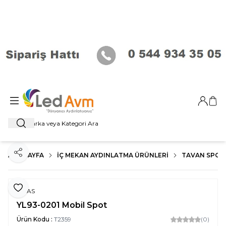
Giriş Ya
Sep
Ara
ANA SAYFA
İÇ MEKAN AYDINLATMA ÜRÜNLERI
TAVAN SPOT
Paylaş
Favoriye Ekle
NOAS
YL93-0201 Mobil Spot
Ürün Kodu :
T2359
(0)