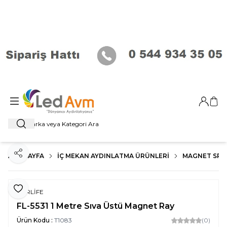
Giriş Ya
Sep
Ara
ANA SAYFA
İÇ MEKAN AYDINLATMA ÜRÜNLERI
MAGNET SP
Paylaş
Favoriye Ekle
FORLİFE
FL-5531 1 Metre Sıva Üstü Magnet Ray
Ürün Kodu :
T1083
(0)