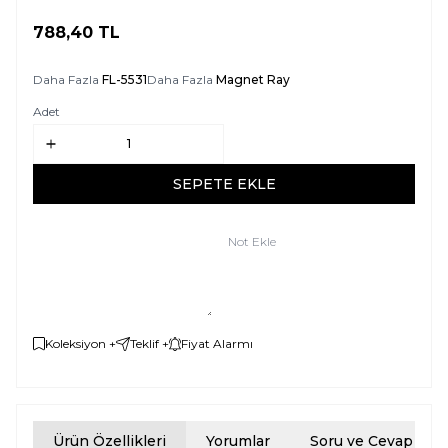
788,40
TL
SEPETE EKLE
Daha Fazla
FL-5531
Daha Fazla
Magnet Ray
Adet
SEPETE EKLE
Not Ekle
Koleksiyon +
Teklif +
Fiyat Alarmı
Ürün Özellikleri
Yorumlar
Soru ve Cevap