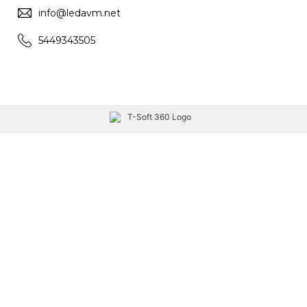
info@ledavm.net
5449343505