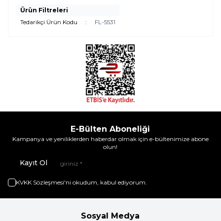
Ürün Filtreleri
Tedarikçi Ürün Kodu
:
FL-5531
E-Bülten Aboneliği
Kampanya ve yeniliklerden haberdar olmak için e-bültenimize abone
olun!
Kayıt Ol
KVKK Sözleşmesi'ni
okudum, kabul ediyorum.
Sosyal Medya