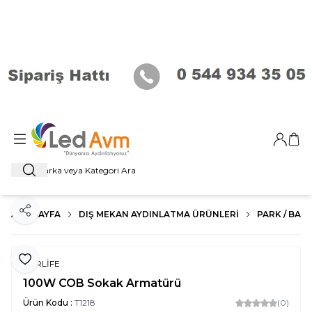
Giriş Ya
Sep
Ara
ANA SAYFA
DIŞ MEKAN AYDINLATMA ÜRÜNLERI
PARK / BAHÇ
Paylaş
Favoriye Ekle
FORLİFE
100W COB Sokak Armatürü
Ürün Kodu :
T1218
(0)