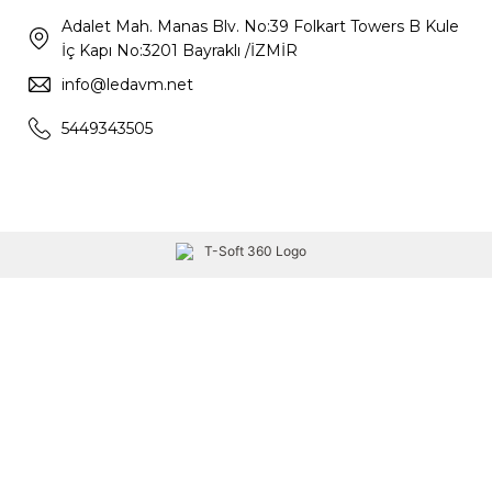
Adalet Mah. Manas Blv. No:39 Folkart Towers B Kule
İç Kapı No:3201 Bayraklı /İZMİR
info@ledavm.net
5449343505