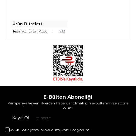
Ürün Filtreleri
Tedarikçi Ürün Kodu
:
1218
E-Bülten Aboneliği
Kampanya ve yeniliklerden haberdar olmak için e-bültenimize abone
olun!
Kayıt Ol
KVKK Sözleşmesi'ni
okudum, kabul ediyorum.