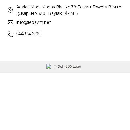
Adalet Mah. Manas Blv. No:39 Folkart Towers B Kule
İç Kapı No:3201 Bayraklı /İZMİR
info@ledavm.net
5449343505