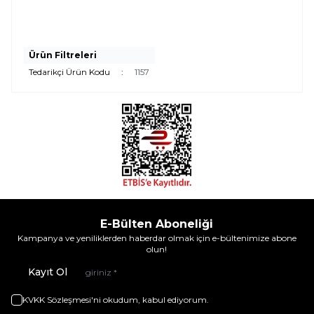
Ürün Filtreleri
Tedarikçi Ürün Kodu
:
1157
E-Bülten Aboneliği
Kampanya ve yeniliklerden haberdar olmak için e-bültenimize abone
olun!
Kayıt Ol
KVKK Sözleşmesi'ni
okudum, kabul ediyorum.