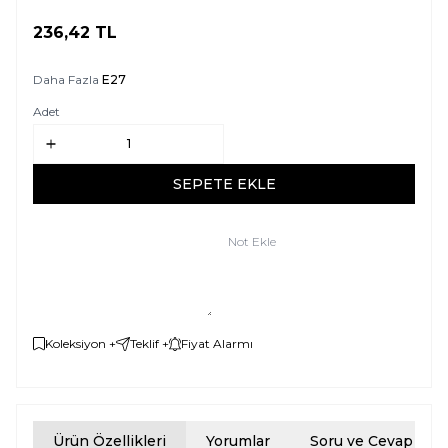
236,42
TL
SEPETE EKLE
Daha Fazla
E27
Adet
SEPETE EKLE
Not Ekle
Koleksiyon +
Teklif +
Fiyat Alarmı
Ürün Özellikleri
Yorumlar
Soru ve Cevap