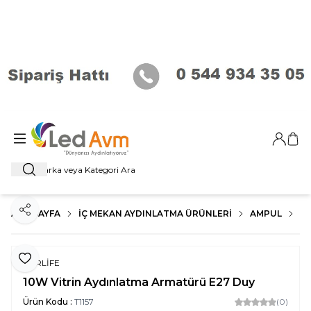
Giriş Ya
Sep
Ara
ANA SAYFA
İÇ MEKAN AYDINLATMA ÜRÜNLERI
AMPUL
E2
Paylaş
Favoriye Ekle
FORLİFE
10W Vitrin Aydınlatma Armatürü E27 Duy
Ürün Kodu :
T1157
(0)