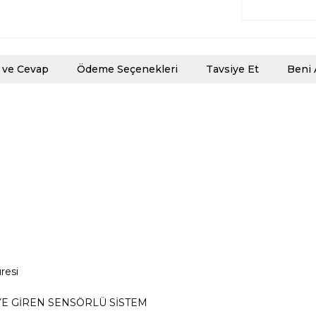
 ve Cevap
Ödeme Seçenekleri
Tavsiye Et
Beni 
resi
E GİREN SENSÖRLÜ SİSTEM