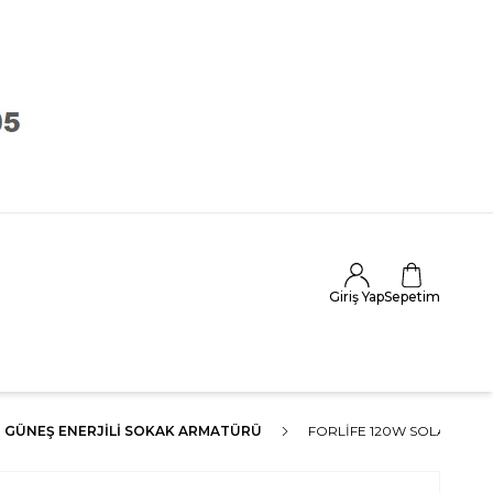
Giriş Yap
Sepetim
GÜNEŞ ENERJILI SOKAK ARMATÜRÜ
FORLİFE 120W SOLAR SOK