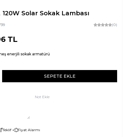
 120W Solar Sokak Lambası
739
(0)
96
TL
eş enerjili sokak armatürü
SEPETE EKLE
Not Ekle
Teklif +
Fiyat Alarmı