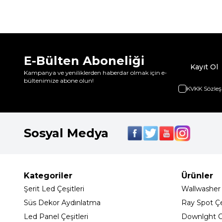
E-Bülten Aboneliği
Kayıt Ol
Kampanya ve yeniliklerden haberdar olmak için e-
bültenimize abone olun!
KVKK Sözleş
Sosyal Medya
Kategoriler
Ürünler
Şerit Led Çeşitleri
Wallwasher
Süs Dekor Aydınlatma
Ray Spot Çeş
Led Panel Çeşitleri
Downlght C