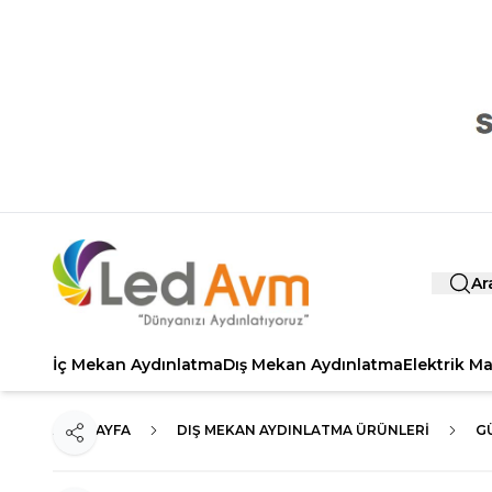
Ar
İç Mekan Aydınlatma
Dış Mekan Aydınlatma
Elektrik M
ANA SAYFA
DIŞ MEKAN AYDINLATMA ÜRÜNLERI
GÜ
Paylaş