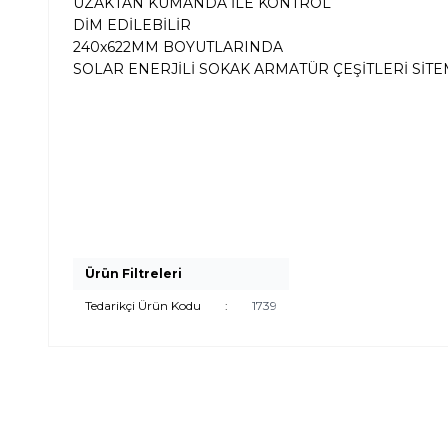
UZAKTAN KUMANDA İLE KONTROL
DİM EDİLEBİLİR
240x622MM BOYUTLARINDA
SOLAR ENERJİLİ SOKAK ARMATÜR ÇEŞİTLERİ SİT
Ürün Filtreleri
Tedarikçi Ürün Kodu
:
1739