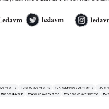
 ayd?nlatma
#otel led ayd?nlatma
#d?? cephe led ayd?nlatma
#30 cm 
#bahçe duvar le
#cami led ayd?nlatma
#minare led ayd?nlatma
#wa