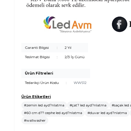
Garanti Bilgisi
:
2 Yıl
Teslimat Bilgisi
:
2/3 İş Günü
Ürün Filtreleri
Tedarikçi Ürün Kodu
:
WWS12
Ürün Etiketleri
#zemin led ayd?nlatma
#çat? led ayd?nlatma
#saçak led
#60 cm d?? cephe led ayd?nlatma
#duvar led ayd?nlatma
#wallwasher