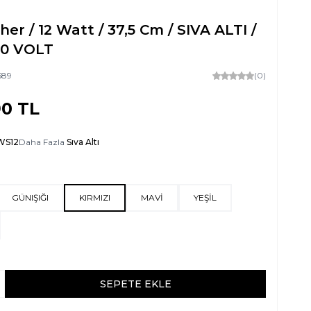
er / 12 Watt / 37,5 Cm / SIVA ALTI /
20 VOLT
589
(0)
90
TL
S12
Daha Fazla
Sıva Altı
GÜNIŞIĞI
KIRMIZI
MAVİ
YEŞİL
SEPETE EKLE