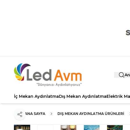
Ar
İç Mekan Aydınlatma
Dış Mekan Aydınlatma
Elektrik M
ANA SAYFA
DIŞ MEKAN AYDINLATMA ÜRÜNLERI
Paylaş