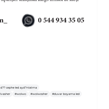
d?? cephe led ayd?nlatma
lvasher
#wolwo
#wolwosher
#duvar boyama led