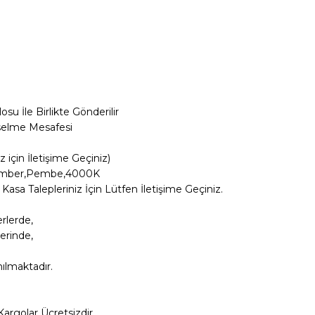
su İle Birlikte Gönderilir
kselme Mesafesi
iz için İletişime Geçiniz)
zı,Amber,Pembe,4000K
Kasa Talepleriniz İçin Lütfen İletişime Geçiniz.
rlerde,
erinde,
nılmaktadır.
Kargolar
Ücretsizdir