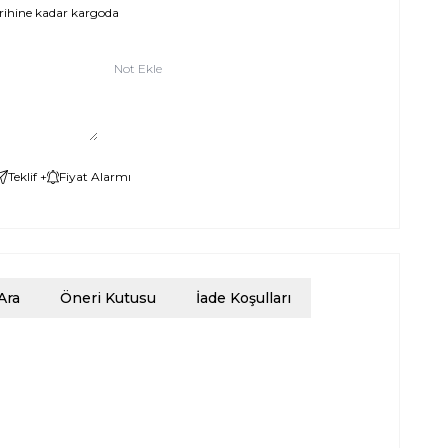
ihine kadar kargoda
Not Ekle
Teklif +
Fiyat Alarmı
Ara
Öneri Kutusu
İade Koşulları