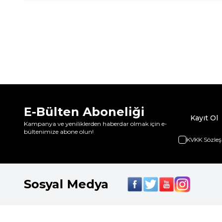
E-Bülten Aboneliği
Kayıt Ol
Kampanya ve yeniliklerden haberdar olmak için e-
bültenimize abone olun!
KVKK Sözleş
Sosyal Medya