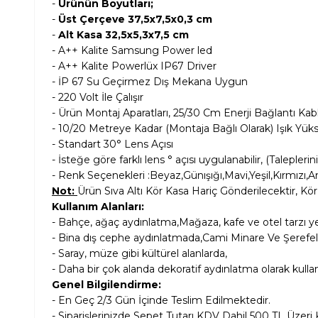
-
Ürünün Boyutları;
-
Üst Çerçeve 37,5x7,5x0,3 cm
-
Alt Kasa 32,5x5,3x7,5 cm
- A++ Kalite Samsung Power led
- A++ Kalite Powerlüx IP67 Driver
- İP 67 Su Geçirmez Dış Mekana Uygun
- 220 Volt İle Çalışır
- Ürün Montaj Aparatları, 25/30 Cm Enerji Bağlantı Kablo
- 10/20 Metreye Kadar (Montaja Bağlı Olarak) Işık Yü
- Standart 30° Lens Açısı
- İsteğe göre farklı lens ° açısı uygulanabilir, (Taleplerin
- Renk Seçenekleri :Beyaz,Günışığı,Mavi,Yeşil,Kırmı
Not:
Ürün Sıva Altı Kör Kasa Hariç Gönderilecektir, Kör 
Kullanım Alanları:
- Bahçe, ağaç aydınlatma,Mağaza, kafe ve otel tarzı ye
- Bina dış cephe aydınlatmada,Cami Minare Ve Şerefel
- Saray, müze gibi kültürel alanlarda,
- Daha bir çok alanda dekoratif aydınlatma olarak kulla
Genel Bilgilendirme:
- En Geç 2/3 Gün İçinde Teslim Edilmektedir.
- Siparişlerinizde Sepet Tutarı KDV Dahil
500 TL Üzeri 