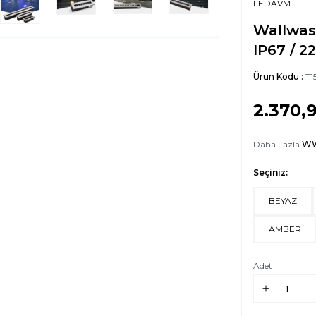
LEDAVM
Wallwash
IP67 / 2
Ürün Kodu :
T1
2.370,
Daha Fazla
WW
Seçiniz:
BEYAZ
AMBER
Adet