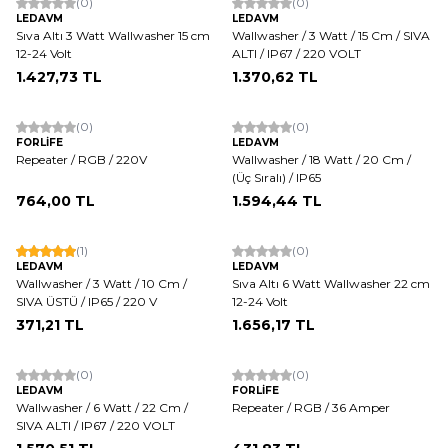
(0)
(0)
LEDAVM
LEDAVM
Sıva Altı 3 Watt Wallwasher 15 cm
Wallwasher / 3 Watt / 15 Cm / SIVA
12-24 Volt
ALTI / IP67 / 220 VOLT
1.427,73
TL
1.370,62
TL
(0)
(0)
FORLİFE
LEDAVM
Repeater / RGB / 220V
Wallwasher / 18 Watt / 20 Cm /
(Üç Sıralı) / IP65
764,00
TL
1.594,44
TL
(1)
(0)
LEDAVM
LEDAVM
Wallwasher / 3 Watt / 10 Cm /
Sıva Altı 6 Watt Wallwasher 22 cm
SIVA ÜSTÜ / IP65 / 220 V
12-24 Volt
371,21
TL
1.656,17
TL
(0)
(0)
LEDAVM
FORLİFE
Wallwasher / 6 Watt / 22 Cm /
Repeater / RGB / 36 Amper
SIVA ALTI / IP67 / 220 VOLT