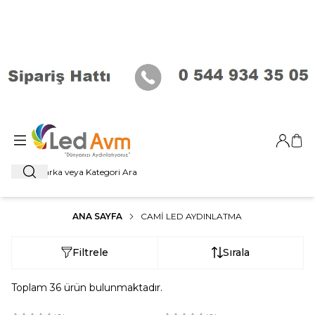
Giriş Ya
Sep
Ara
ANA SAYFA
CAMI LED AYDINLATMA
Filtrele
Sırala
Toplam
36
ürün bulunmaktadır.