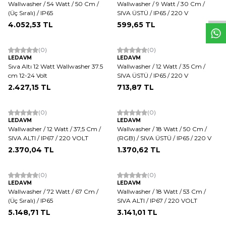
W
h
t
s
a
p
p
D
e
s
e
H
a
t
t
Wallwasher / 54 Watt / 50 Cm /
Wallwasher / 9 Watt / 30 Cm /
(Üç Sıralı) / IP65
SIVA ÜSTÜ / IP65 / 220 V
4.052,53
TL
599,65
TL
(0)
(0)
LEDAVM
LEDAVM
Sıva Altı 12 Watt Wallwasher 37.5
Wallwasher / 12 Watt / 35 Cm /
cm 12-24 Volt
SIVA ÜSTÜ / IP65 / 220 V
2.427,15
TL
713,87
TL
(0)
(0)
LEDAVM
LEDAVM
Wallwasher / 12 Watt / 37,5 Cm /
Wallwasher / 18 Watt / 50 Cm /
SIVA ALTI / IP67 / 220 VOLT
(RGB) / SIVA ÜSTÜ / IP65 / 220 V
2.370,04
TL
1.370,62
TL
(0)
(0)
LEDAVM
LEDAVM
Wallwasher / 72 Watt / 67 Cm /
Wallwasher / 18 Watt / 53 Cm /
(Üç Sıralı) / IP65
SIVA ALTI / IP67 / 220 VOLT
5.148,71
TL
3.141,01
TL