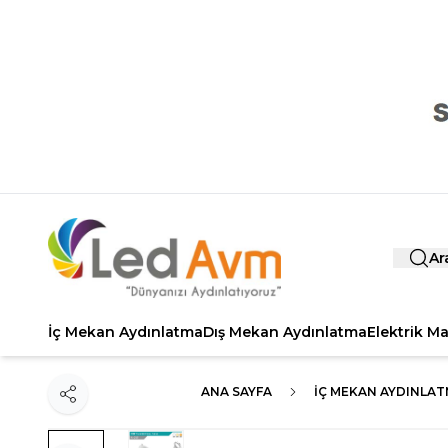
Ar
İç Mekan Aydınlatma
Dış Mekan Aydınlatma
Elektrik M
ANA SAYFA
İÇ MEKAN AYDINLA
Paylaş