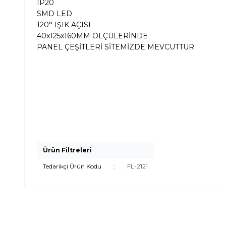
IP20
SMD LED
120° IŞIK AÇISI
40x125x160MM ÖLÇÜLERİNDE
PANEL ÇEŞİTLERİ SİTEMİZDE MEVCUTTUR
Ürün Filtreleri
Tedarikçi Ürün Kodu
:
FL-2121