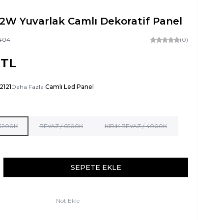
12W Yuvarlak Camlı Dekoratif Panel
404
(0)
TL
2121
Daha Fazla
Camlı Led Panel
 3200K
BEYAZ / 6500K
KIRIK BEYAZ / 4000K
SEPETE EKLE
Not Ekle