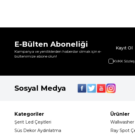
E-Bülten Aboneliği
Kayıt Ol
Kampanya ve yeniliklerden haberdar olmak için e-
bültenimize abone olun!
KVKK Sözleş
Sosyal Medya
Kategoriler
Ürünler
Şerit Led Çeşitleri
Wallwasher
Süs Dekor Aydınlatma
Ray Spot Çeş