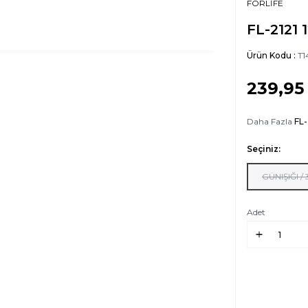
FORLİFE
FL-2121 
Ürün Kodu :
T1
239,95
Daha Fazla
FL-
Seçiniz:
GÜNIŞIĞI /
Adet