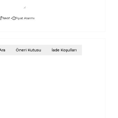
Teklif +
Fiyat Alarmı
Ara
Öneri Kutusu
İade Koşulları