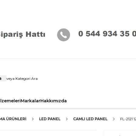
a
alzemeleri
Markalar
Hakkımızda
TMA ÜRÜNLERI
LED PANEL
CAMLI LED PANEL
FL-2121