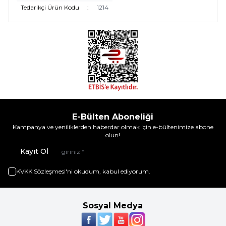
Tedarikçi Ürün Kodu
:
1214
E-Bülten Aboneliği
Kampanya ve yeniliklerden haberdar olmak için e-bültenimize abone
olun!
Kayıt Ol
KVKK Sözleşmesi'ni
okudum, kabul ediyorum.
Sosyal Medya