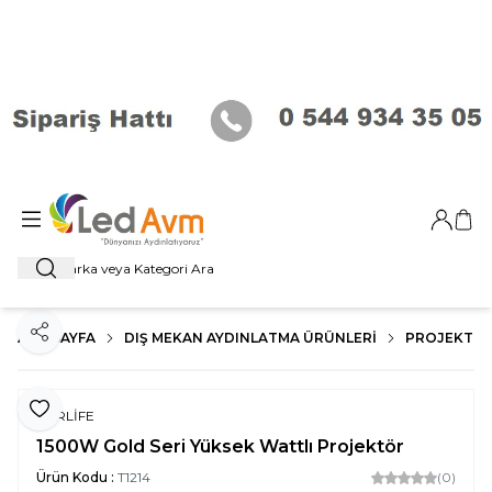
Giriş Ya
Sep
Ara
ANA SAYFA
DIŞ MEKAN AYDINLATMA ÜRÜNLERI
PROJEKTÖR
Paylaş
Favoriye Ekle
FORLİFE
1500W Gold Seri Yüksek Wattlı Projektör
Ürün Kodu :
T1214
(0)