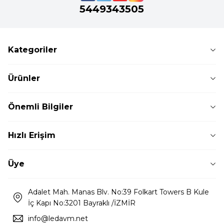
5449343505
Kategoriler
Ürünler
Önemli Bilgiler
Hızlı Erişim
Üye
Adalet Mah. Manas Blv. No:39 Folkart Towers B Kule
İç Kapı No:3201 Bayraklı /İZMİR
info@ledavm.net