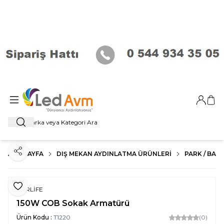
Giriş Ya
Sep
Ara
ANA SAYFA
DIŞ MEKAN AYDINLATMA ÜRÜNLERI
PARK / BAHÇ
Paylaş
Favoriye Ekle
FORLİFE
150W COB Sokak Armatürü
Ürün Kodu :
T1220
(0)