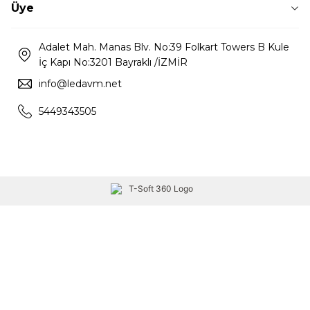
Üye
Adalet Mah. Manas Blv. No:39 Folkart Towers B Kule
İç Kapı No:3201 Bayraklı /İZMİR
info@ledavm.net
5449343505