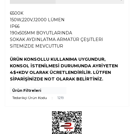
6500K
150W,220V,12000 LÜMEN
IP66
190x505MM BOYUTLARINDA
SOKAK AYDINLATMA ARMATÜR ÇEŞİTLERİ
SİTEMİZDE MEVCUTTUR
ÜRÜN KONSOLLU KULLANIMA UYGUNDUR,
KONSOL İSTENİLMESİ DURUMUNDA AYRİYETEN
4$+KDV OLARAK ÜCRETLENDİRİLİR. LÜTFEN
SİPARİŞİNİZDE NOT OLARAK BELİRTİNİZ.
Ürün Filtreleri
Tedarikçi Ürün Kodu
:
1219