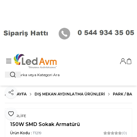
Giriş Ya
Sep
Ara
ANA SAYFA
DIŞ MEKAN AYDINLATMA ÜRÜNLERI
PARK / BAHÇ
Paylaş
Favoriye Ekle
FORLİFE
150W SMD Sokak Armatürü
Ürün Kodu :
T1219
(0)