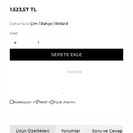
1.523,57
TL
SEPETE EKLE
Daha Fazla
Çim / Bahçe / Bollard
Adet
SEPETE EKLE
Not Ekle
Koleksiyon +
Teklif +
Fiyat Alarmı
Ürün Özellikleri
Yorumlar
Soru ve Cevap