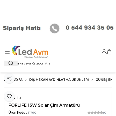
Giriş Ya
Sep
Ara
ANA SAYFA
DIŞ MEKAN AYDINLATMA ÜRÜNLERI
GÜNEŞ ENER
Paylaş
Favoriye Ekle
FORLİFE
FORLİFE 15W Solar Çim Armatürü
Ürün Kodu :
T1790
(0)