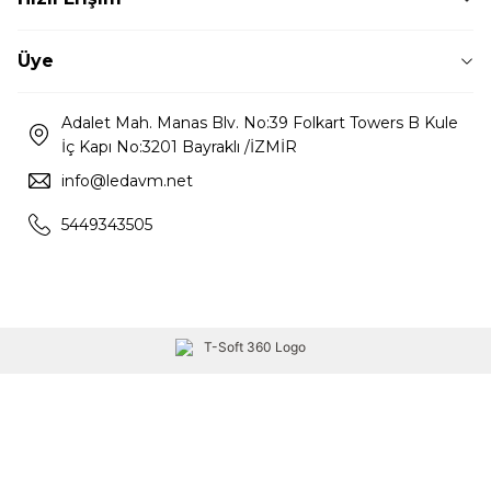
Üye
Adalet Mah. Manas Blv. No:39 Folkart Towers B Kule
İç Kapı No:3201 Bayraklı /İZMİR
info@ledavm.net
5449343505