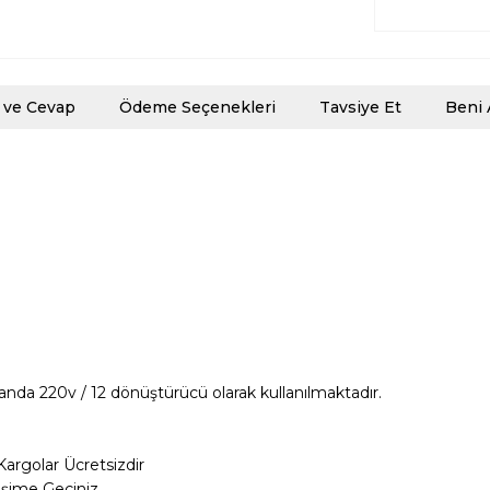
 ve Cevap
Ödeme Seçenekleri
Tavsiye Et
Beni 
landa 220v / 12 dönüştürücü olarak kullanılmaktadır.
Kargolar
Ücretsizdir
tişime Geçiniz