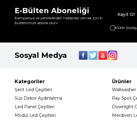
E-Bülten Aboneliği
Kayıt Ol
Kampanya ve yeniliklerden haberdar olmak için e-
bültenimize abone olun!
KVKK Sözleş
Sosyal Medya
Kategoriler
Ürünler
Şerit Led Çeşitleri
Wallwasher
Süs Dekor Aydınlatma
Ray Spot Çeş
Led Panel Çeşitleri
Downlght C
Modul Led Çeşitleri
Merdiven L