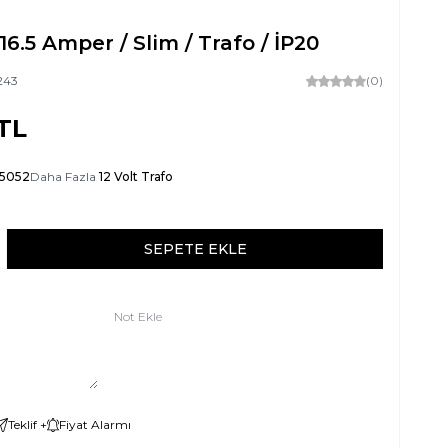
 16.5 Amper / Slim / Trafo / İP20
243
(0)
TL
-5052
Daha Fazla
12 Volt Trafo
SEPETE EKLE
Not Ekle
Teklif +
Fiyat Alarmı