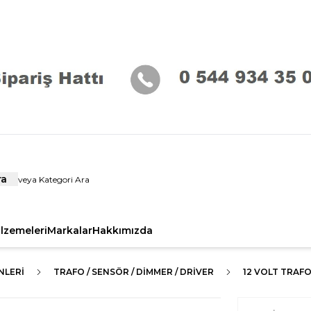
ra
alzemeleri
Markalar
Hakkımızda
NLERI
TRAFO / SENSÖR / DİMMER / DRİVER
12 VOLT TRAF