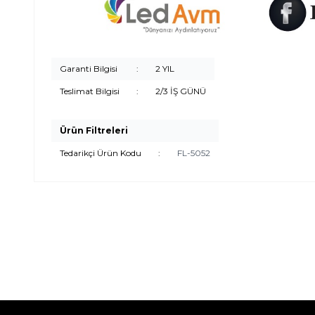
Garanti Bilgisi
:
2 YIL
Teslimat Bilgisi
:
2/3 İŞ GÜNÜ
Ürün Filtreleri
Tedarikçi Ürün Kodu
:
FL-5052