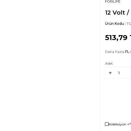
FORLİFE
12 Volt /
Ürün Kodu :
T1
513,79
Daha Fazla
FL
Adet
Koleksiyon +