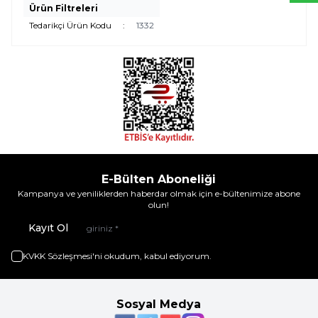
Ürün Filtreleri
Tedarikçi Ürün Kodu
:
1332
E-Bülten Aboneliği
Kampanya ve yeniliklerden haberdar olmak için e-bültenimize abone
olun!
Kayıt Ol
KVKK Sözleşmesi'ni
okudum, kabul ediyorum.
Sosyal Medya