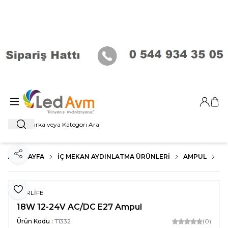
Giriş Ya
Sep
Ara
ANA SAYFA
İÇ MEKAN AYDINLATMA ÜRÜNLERI
AMPUL
E2
Paylaş
Favoriye Ekle
FORLİFE
18W 12-24V AC/DC E27 Ampul
Ürün Kodu :
T1332
(0)