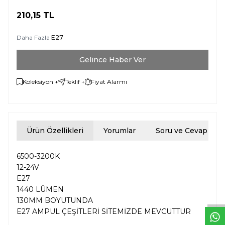
210,15
TL
Daha Fazla
E27
Gelince Haber Ver
Koleksiyon +
Teklif +
Fiyat Alarmı
Ürün Özellikleri
Yorumlar
Soru ve Cevap
6500-3200K
W
h
t
s
a
p
p
D
e
s
e
H
a
t
t
12-24V
E27
1440 LÜMEN
130MM BOYUTUNDA
E27 AMPUL ÇEŞİTLERİ SİTEMİZDE MEVCUTTUR