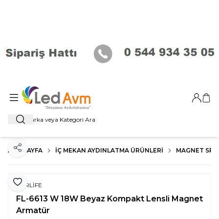
Giriş Ya
Sep
Ara
ANA SAYFA
İÇ MEKAN AYDINLATMA ÜRÜNLERI
MAGNET SP
Paylaş
Favoriye Ekle
FORLİFE
FL-6613 W 18W Beyaz Kompakt Lensli Magnet
Armatür