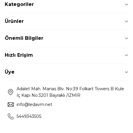
Kategoriler
Ürünler
Önemli Bilgiler
Hızlı Erişim
Üye
Adalet Mah. Manas Blv. No:39 Folkart Towers B Kule
İç Kapı No:3201 Bayraklı /İZMİR
info@ledavm.net
5449343505