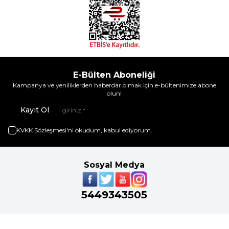
E-Bülten Aboneliği
Kampanya ve yeniliklerden haberdar olmak için e-bültenimize abone
olun!
Kayıt Ol
KVKK Sözleşmesi'ni
okudum, kabul ediyorum.
Sosyal Medya
5449343505