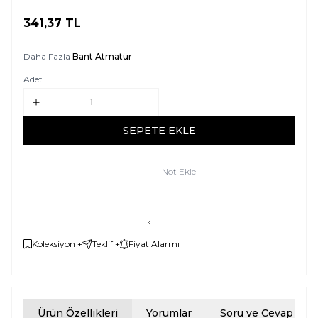
341,37
TL
SEPETE EKLE
Daha Fazla
Bant Atmatür
Adet
SEPETE EKLE
Not Ekle
Koleksiyon +
Teklif +
Fiyat Alarmı
Ürün Özellikleri
Yorumlar
Soru ve Cevap