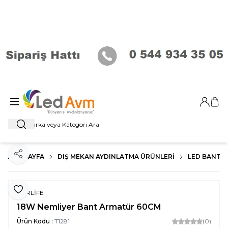
Giriş Ya
Sep
Ara
ANA SAYFA
DIŞ MEKAN AYDINLATMA ÜRÜNLERI
LED BANT 
Paylaş
Favoriye Ekle
FORLİFE
18W Nemliyer Bant Armatür 60CM
Ürün Kodu :
T1281
(0)