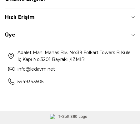
Hızlı Erişim
Üye
Adalet Mah. Manas Blv. No:39 Folkart Towers B Kule
İç Kapı No:3201 Bayraklı /İZMİR
info@ledavm.net
5449343505