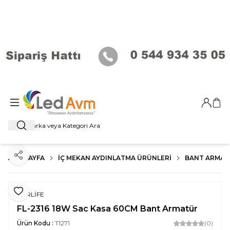
Giriş Ya
Sep
Ara
ANA SAYFA
İÇ MEKAN AYDINLATMA ÜRÜNLERI
BANT ARMA
Paylaş
Favoriye Ekle
FORLİFE
FL-2316 18W Sac Kasa 60CM Bant Armatür
Ürün Kodu :
T1271
(0)