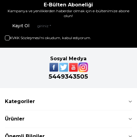
E-Bülten Aboneliği
Kampanya ve yeniliklerden haberdar olmak için e-bültenimize abone
olun!
Kayıt Ol
KVKK Sözleşmesi'ni
okudum, kabul ediyorum.
Sosyal Medya
5449343505
Kategoriler
Ürünler
Önemli Bilgiler