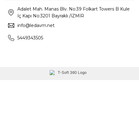
Adalet Mah. Manas Blv. No:39 Folkart Towers B Kule
İç Kapı No:3201 Bayraklı /İZMİR
info@ledavm.net
5449343505