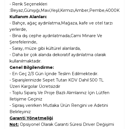
- Renk Seçenekleri
:Beyaz,Günışığı,Mavi,Yeşil,Kırmızı,Amber,Pembe,4000K
Kullanım Alanları:
- Bahçe, ağaç aydınlatma,Mağaza, kafe ve otel tarzı
yerlerde,
- Bina dış cephe aydınlatmada,Cami Minare Ve
Şerefelerinde,
- Saray, müze gibi kültürel alanlarda,
- Daha bir çok alanda dekoratif aydınlatma olarak
kullanılmaktadır.
Genel Bilgilendirme:
- En Geç 2/3 Gün İçinde Teslim Edilmektedir.
- Siparişlerinizde Sepet Tutarı KDV Dahil
500 TL
Üzeri Kargolar
Ücretsizdir
- Toplu Sipariş Ve Proje Bazlı Alımlarınız İçin Lütfen
İletişime Geçiniz
- Sipraiş verirken Mutlaka Ürün Rengini ve Adetini
Belirleyiniz
Garanti Yönetmeliği
Not:
Opsiyonel Olarak Garanti Süresi Driver Değişimi