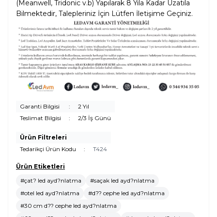
(Meanwell, Tridonic v.b) Yapılarak 8 Yıla Kadar Uzatıla
Bilmektedir, Talepleriniz İçin Lütfen İletişime Geçiniz.
Garanti Bilgisi
:
2 Yıl
Teslimat Bilgisi
:
2/3 İş Günü
Ürün Filtreleri
Tedarikçi Ürün Kodu
:
T424
Ürün Etiketleri
#çat? led ayd?nlatma
#saçak led ayd?nlatma
#otel led ayd?nlatma
#d?? cephe led ayd?nlatma
#30 cm d?? cephe led ayd?nlatma