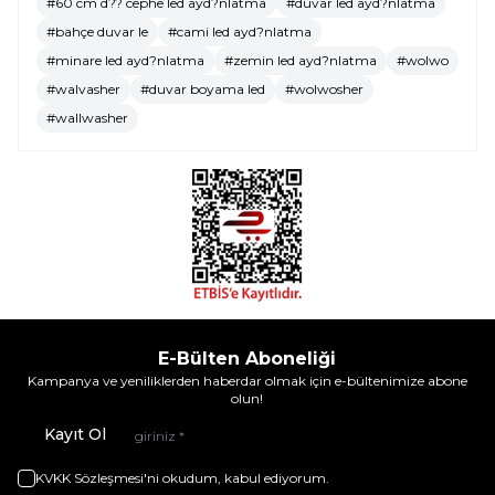
#60 cm d?? cephe led ayd?nlatma
#duvar led ayd?nlatma
#bahçe duvar le
#cami led ayd?nlatma
#minare led ayd?nlatma
#zemin led ayd?nlatma
#wolwo
#walvasher
#duvar boyama led
#wolwosher
#wallwasher
E-Bülten Aboneliği
Kampanya ve yeniliklerden haberdar olmak için e-bültenimize abone
olun!
Kayıt Ol
KVKK Sözleşmesi'ni
okudum, kabul ediyorum.