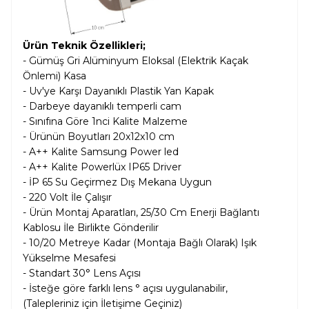
Ürün Teknik Özellikleri;
- Gümüş Gri Alüminyum Eloksal (Elektrik Kaçak
Önlemi) Kasa
- Uv'ye Karşı Dayanıklı Plastik Yan Kapak
- Darbeye dayanıklı temperli cam
- Sınıfına Göre 1nci Kalite Malzeme
- Ürünün Boyutları 20x12x10 cm
- A++ Kalite Samsung Power led
- A++ Kalite Powerlüx IP65 Driver
- İP 65 Su Geçirmez Dış Mekana Uygun
- 220 Volt İle Çalışır
- Ürün Montaj Aparatları, 25/30 Cm Enerji Bağlantı
Kablosu İle Birlikte Gönderilir
- 10/20 Metreye Kadar (Montaja Bağlı Olarak) Işık
Yükselme Mesafesi
- Standart 30° Lens Açısı
- İsteğe göre farklı lens ° açısı uygulanabilir,
(Talepleriniz için İletişime Geçiniz)