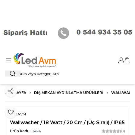
Giriş Ya
Sep
Ara
ANA SAYFA
DIŞ MEKAN AYDINLATMA ÜRÜNLERI
WALLWASHER
Paylaş
Favoriye Ekle
LEDAVM
Wallwasher / 18 Watt / 20 Cm / (Üç Sıralı) / IP65
Ürün Kodu :
T424
(0)