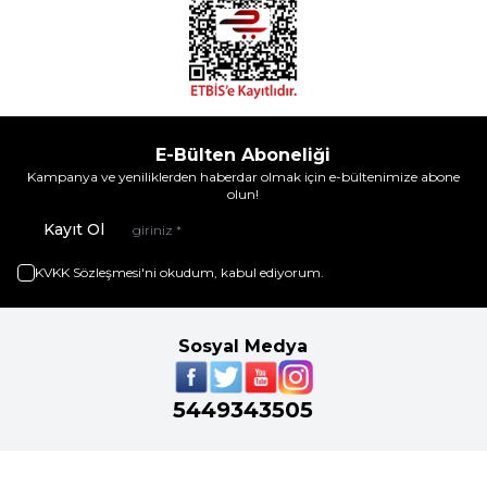
E-Bülten Aboneliği
Kampanya ve yeniliklerden haberdar olmak için e-bültenimize abone
olun!
Kayıt Ol
KVKK Sözleşmesi'ni
okudum, kabul ediyorum.
Sosyal Medya
5449343505