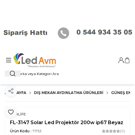
Giriş Ya
Sep
Ara
ANA SAYFA
DIŞ MEKAN AYDINLATMA ÜRÜNLERI
GÜNEŞ ENER
Paylaş
Favoriye Ekle
FORLİFE
FL-3147 Solar Led Projektör 200w ip67 Beyaz
Ürün Kodu :
T1753
(0)