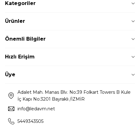
Kategoriler
Ürünler
Önemli Bilgiler
Hızlı Erişim
Üye
Adalet Mah. Manas Blv. No:39 Folkart Towers B Kule
İç Kapı No:3201 Bayraklı /İZMİR
info@ledavm.net
5449343505