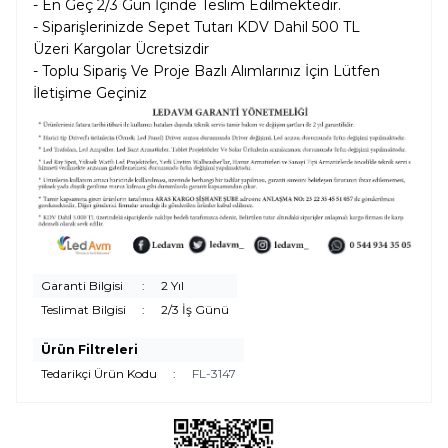
- En Geç 2/3 Gün İçinde Teslim Edilmektedir.
- Siparişlerinizde Sepet Tutarı KDV Dahil
500 TL
Üzeri Kargolar
Ücretsizdir
- Toplu Sipariş Ve Proje Bazlı Alımlarınız İçin Lütfen
İletişime Geçiniz
Garanti Bilgisi
:
2 Yıl
Teslimat Bilgisi
:
2/3 İş Günü
Ürün Filtreleri
Tedarikçi Ürün Kodu
:
FL-3147