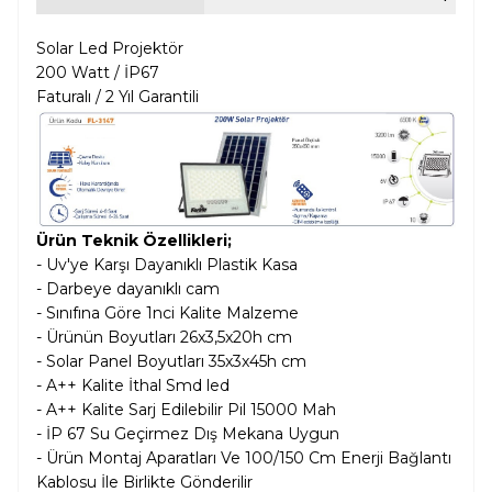
Solar Led Projektör
200 Watt / İP67
Faturalı / 2 Yıl Garantili
Ürün Teknik Özellikleri;
- Uv'ye Karşı Dayanıklı Plastik Kasa
- Darbeye dayanıklı cam
- Sınıfına Göre 1nci Kalite Malzeme
- Ürünün Boyutları 26x3,5x20h cm
- Solar Panel Boyutları 35x3x45h cm
- A++ Kalite İthal Smd led
- A++ Kalite Sarj Edilebilir Pil 1
5000 Mah
- İP 67 Su Geçirmez Dış Mekana Uygun
- Ürün Montaj Aparatları Ve 100/150 Cm Enerji Bağlantı
Kablosu İle Birlikte Gönderilir