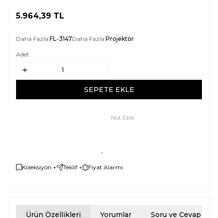
5.964,39
TL
SEPETE EKLE
Daha Fazla
FL-3147
Daha Fazla
Projektör
Adet
SEPETE EKLE
Not Ekle
Koleksiyon +
Teklif +
Fiyat Alarmı
Ürün Özellikleri
Yorumlar
Soru ve Cevap