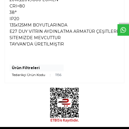
W
h
t
s
a
p
p
D
e
s
e
H
a
t
t
CRI>80
38°
IP20
135x125MM BOYUTLARINDA
E27 DUY VİTRİN AYDINLATMA ARMATÜR ÇEŞİTLERİ
SİTEMİZDE MEVCUTTUR
TAYVAN'DA ÜRETİLMİŞTİR
Ürün Filtreleri
Tedarikçi Ürün Kodu
:
1156