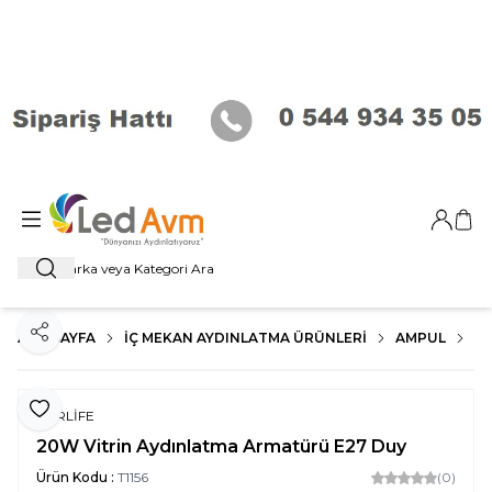
Giriş Ya
Sep
Ara
ANA SAYFA
İÇ MEKAN AYDINLATMA ÜRÜNLERI
AMPUL
E2
Paylaş
Favoriye Ekle
FORLİFE
20W Vitrin Aydınlatma Armatürü E27 Duy
Ürün Kodu :
T1156
(0)