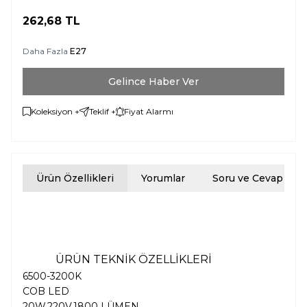
262,68
TL
Daha Fazla
E27
Gelince Haber Ver
Koleksiyon +
Teklif +
Fiyat Alarmı
Ürün Özellikleri
Yorumlar
Soru ve Cevap
ÜRÜN TEKNİK ÖZELLİKLERİ
6500-3200K
COB LED
20W,220V,1800 LÜMEN