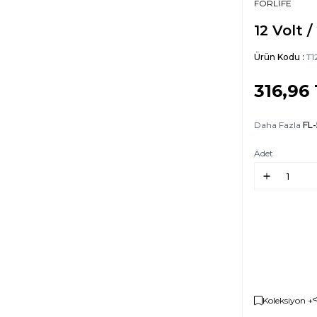
FORLİFE
12 Volt /
Ürün Kodu :
T1
316,96
Daha Fazla
FL
Adet
Koleksiyon +