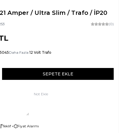
 21 Amper / Ultra Slim / Trafo / İP20
253
(0)
TL
-5045
Daha Fazla
12 Volt Trafo
SEPETE EKLE
Not Ekle
Teklif +
Fiyat Alarmı