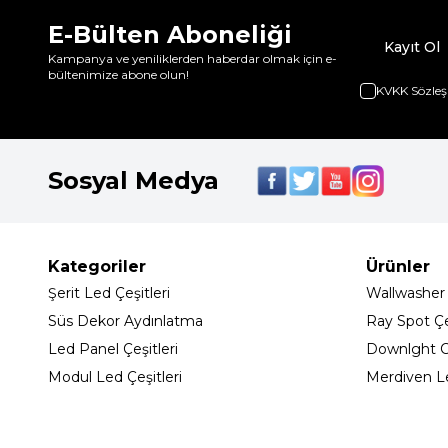
E-Bülten Aboneliği
Kayıt Ol
Kampanya ve yeniliklerden haberdar olmak için e-
bültenimize abone olun!
KVKK Sözleş
Sosyal Medya
Kategoriler
Ürünler
Şerit Led Çeşitleri
Wallwasher
Süs Dekor Aydınlatma
Ray Spot Çeş
Led Panel Çeşitleri
Downlght C
Modul Led Çeşitleri
Merdiven L