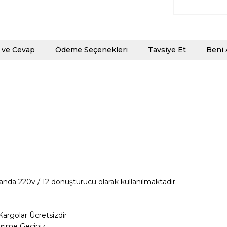
 ve Cevap
Ödeme Seçenekleri
Tavsiye Et
Beni 
landa 220v / 12 dönüştürücü olarak kullanılmaktadır.
Kargolar
Ücretsizdir
tişime Geçiniz