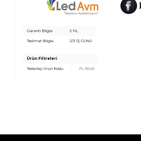
Garanti Bilgisi
:
2 YIL
Teslimat Bilgisi
:
2/3 İŞ GÜNÜ
Ürün Filtreleri
Tedarikçi Ürün Kodu
:
FL-5045