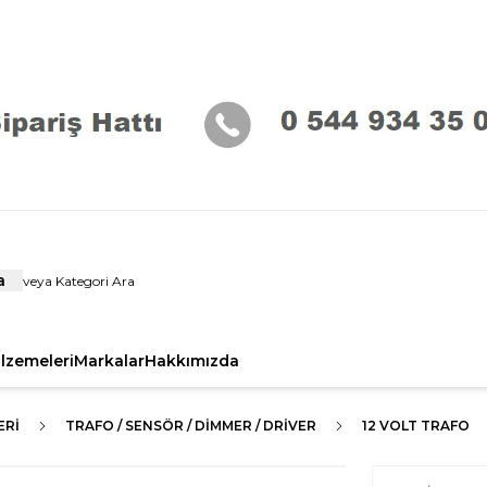
a
alzemeleri
Markalar
Hakkımızda
ERI
TRAFO / SENSÖR / DİMMER / DRİVER
12 VOLT TRAFO