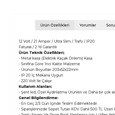
Ürün Özellikleri
Yorumlar
Soru
12 Volt / 21 Amper / Ultra Slim / Trafo / İP20
Faturalı / 2 Yıl Garantili
Ürün Teknik Özellikleri;
- Metal kasa (Elektrik Kaçak Önlemi) Kasa
- Sınıfına Göre 1nci Kalite Malzeme
- Ürünün Boyutları
203x52x22mm
- İP 20 İç Mekana Uygun
- 220 Volt İle Çalışır
Kullanım Alanları:
- Şerit led, Özel Aydınlatma Ürünleri ve Daha bir çok a
Genel Bilgilendirme:
- En Geç 2/3 Gün İçinde Teslim Edilmektedir.
- Siparişlerinizde Sepet Tutarı KDV Dahil
500 TL Üzeri 
- Toplu Sipariş Ve Proje Bazlı Alımlarınız İçin Lütfen İle