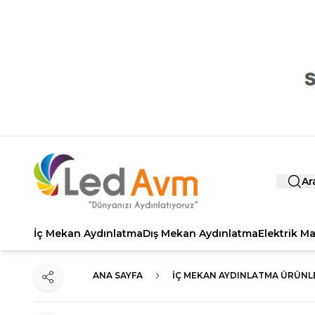
Ar
İç Mekan Aydınlatma
Dış Mekan Aydınlatma
Elektrik M
ANA SAYFA
İÇ MEKAN AYDINLATMA ÜRÜNL
Paylaş