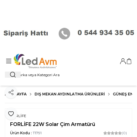
Giriş Ya
Sep
Ara
ANA SAYFA
DIŞ MEKAN AYDINLATMA ÜRÜNLERI
GÜNEŞ ENER
Paylaş
Favoriye Ekle
FORLİFE
FORLİFE 22W Solar Çim Armatürü
Ürün Kodu :
T1791
(0)