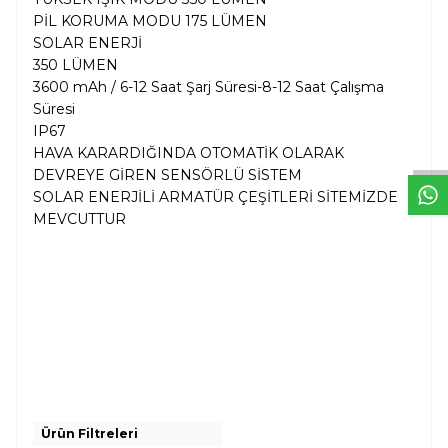
PİL KORUMA MODU 175 LÜMEN
SOLAR ENERJİ
350 LÜMEN
3600 mAh / 6-12 Saat Şarj Süresi-8-12 Saat Çalışma
W
h
t
s
a
p
p
D
e
s
e
H
a
t
t
Süresi
IP67
HAVA KARARDIĞINDA OTOMATİK OLARAK
DEVREYE GİREN SENSÖRLÜ SİSTEM
SOLAR ENERJİLİ ARMATÜR ÇEŞİTLERİ SİTEMİZDE
MEVCUTTUR
Ürün Filtreleri