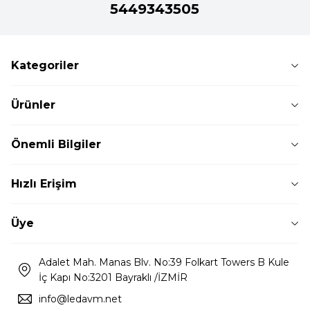
5449343505
Kategoriler
Ürünler
Önemli Bilgiler
Hızlı Erişim
Üye
Adalet Mah. Manas Blv. No:39 Folkart Towers B Kule
İç Kapı No:3201 Bayraklı /İZMİR
info@ledavm.net