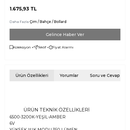
1.675,93
TL
Daha Fazla
Çim / Bahçe / Bollard
Gelince Haber Ver
Koleksiyon +
Teklif +
Fiyat Alarmı
Ürün Özellikleri
Yorumlar
Soru ve Cevap
ÜRÜN TEKNİK ÖZELLİKLERİ
6500-3200K-YEŞİL-AMBER
6V
YÜKSEK IŞIK MODU 350 LÜMEN