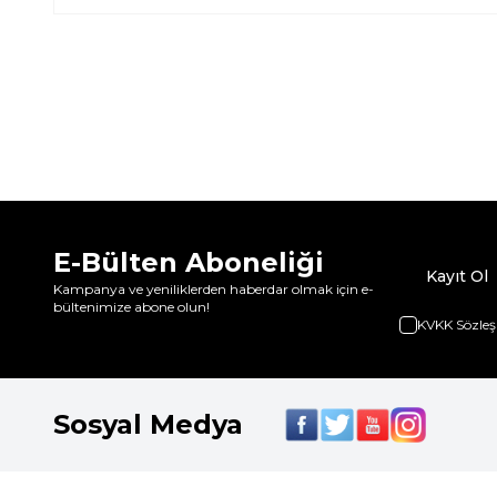
E-Bülten Aboneliği
Kayıt Ol
Kampanya ve yeniliklerden haberdar olmak için e-
bültenimize abone olun!
KVKK Sözleş
Sosyal Medya