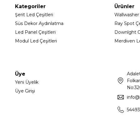
Kategoriler
Ürünler
Şerit Led Çeşitleri
Wallwasher
Süs Dekor Aydınlatma
Ray Spot Çeş
Led Panel Çeşitleri
Downlght C
Modul Led Çeşitleri
Merdiven L
Üye
Adale
Folkar
Yeni Üyelik
No:32
Üye Girişi
info@
54493