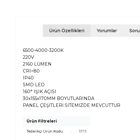
Ürün Özellikleri
Yorumlar
Soru
6500-4000-3200K
220V
2160 LÜMEN
CRI>80
IP40
SMD LED
160° IŞIK AÇISI
30x155x170MM BOYUTLARINDA
PANEL ÇEŞİTLERİ SİTEMİZDE MEVCUTTUR
Ürün Filtreleri
Tedarikçi Ürün Kodu
:
1373