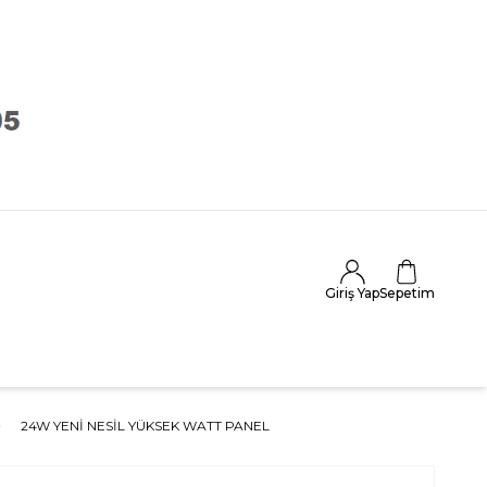
Giriş Yap
Sepetim
24W YENI NESIL YÜKSEK WATT PANEL