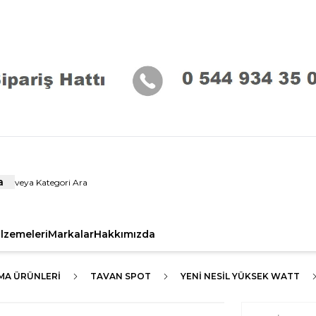
a
alzemeleri
Markalar
Hakkımızda
MA ÜRÜNLERI
TAVAN SPOT
YENI NESIL YÜKSEK WATT