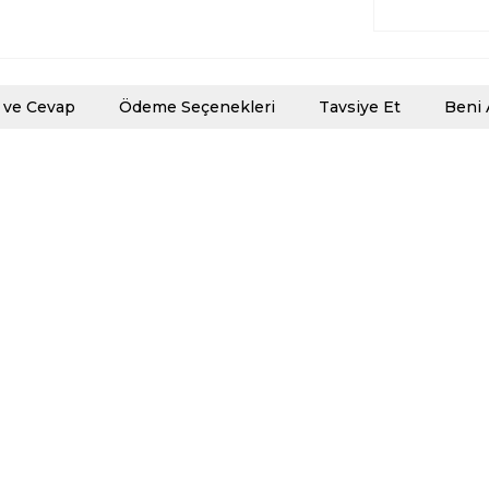
 ve Cevap
Ödeme Seçenekleri
Tavsiye Et
Beni 