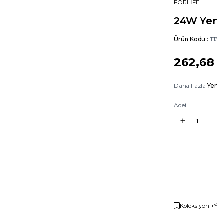
FORLİFE
24W Yen
Ürün Kodu :
T1
262,68
Daha Fazla
Yen
Adet
Koleksiyon +