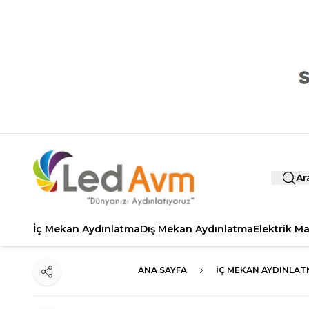
Ar
İç Mekan Aydınlatma
Dış Mekan Aydınlatma
Elektrik M
ANA SAYFA
İÇ MEKAN AYDINLAT
Paylaş