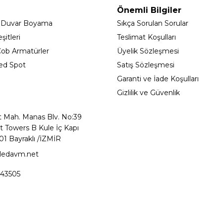
Önemli Bilgiler
 Duvar Boyama
Sıkça Sorulan Sorular
itleri
Teslimat Koşulları
ob Armatürler
Üyelik Sözleşmesi
ed Spot
Satış Sözleşmesi
Garanti ve İade Koşulları
Gizlilik ve Güvenlik
t Mah. Manas Blv. No:39
t Towers B Kule İç Kapı
01 Bayraklı /İZMİR
ledavm.net
43505